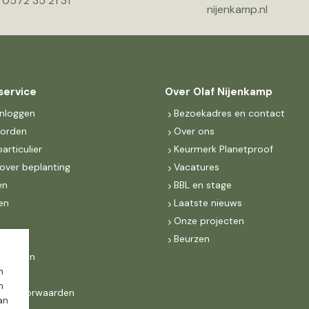
0572 35 21 31
nijenkamp.nl
service
Over Olaf Nijenkamp
inloggen
Bezoekadres en contact
worden
Over ons
particulier
Keurmerk Planetproof
over beplanting
Vacatures
en
BBL en stage
en
Laatste nieuws
s
Onze projecten
MKB
Beurzen
d Groen
m
n
ne voorwaarden
dan