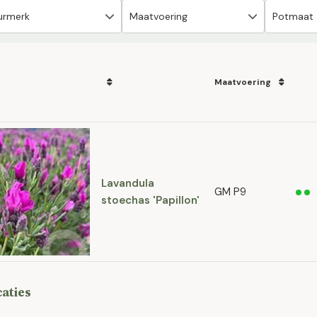
Maatvoering
Lavandula
GM P9
stoechas 'Papillon'
caties