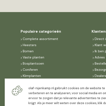
Populaire categorieën
Klanten
Complete assortiment
Direct 
Heesters
Klant 
Bomen
Ik ben 
Vaste planten
Advies 
Bosplantsoen
Bestell
Coniferen
Bezorg
Klimplanten
Dealer
Fruit
Suite 
Dak, lei- & vormbomen
IncoNe
olaf-nijenkamp.nl gebruikt cookies om de website te
verbeteren en te analyseren, voor social media en o
Dealers
FAQ
ervoor te zorgen dat je relevante advertenties te zie
Algeme
krijgt. Als je meer wilt weten over deze cookies, klik 