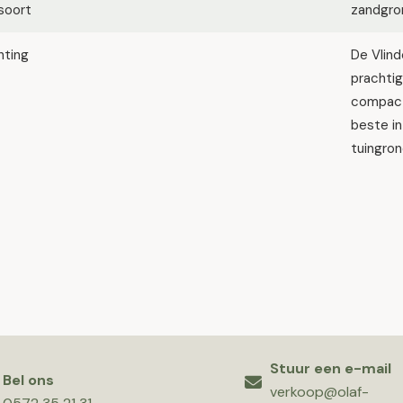
soort
zandgron
hting
De Vlind
prachti
compacte
beste in
tuingron
Stuur een e-mail
Bel ons
verkoop@olaf-