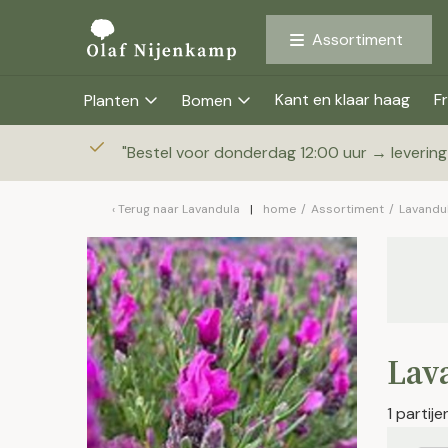
Assortiment
Kant en klaar haag
Fr
Planten
Bomen
"
Bestel voor donderdag 12:00 uur → leverin
Terug naar
Lavandula
home
/
Assortiment
/
Lavandu
Lava
1 partij