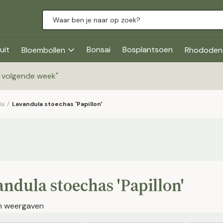
uit
Bonsai
Bosplantsoen
Bloembollen
Rhododen
g volgende week
"
la
/
Lavandula stoechas 'Papillon'
ndula stoechas 'Papillon'
en weergaven