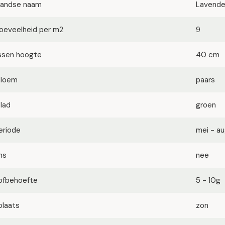
landse naam
Lavende
oeveelheid per m2
9
ssen hoogte
40 cm
bloem
paars
blad
groen
eriode
mei - a
ms
nee
ofbehoefte
5 - 10g
plaats
zon