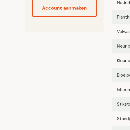
Neder
Account aanmaken
Planth
Volwa
Kleur 
Kleur 
Bloeip
Inhee
Stikst
Stand