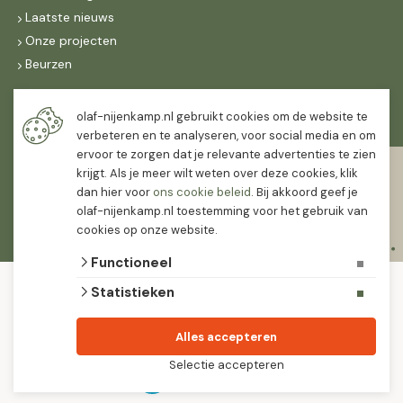
Laatste nieuws
Onze projecten
Beurzen
Maandag t/m vrijdag
olaf-nijenkamp.nl gebruikt cookies om de website te
07:30
-
16:30
verbeteren en te analyseren, voor social media en om
ervoor te zorgen dat je relevante advertenties te zien
Zaterdag
krijgt. Als je meer wilt weten over deze cookies, klik
07:30
-
12:00
dan hier voor
ons cookie beleid
. Bij akkoord geef je
olaf-nijenkamp.nl toestemming voor het gebruik van
cookies op onze website.
Functioneel
© 2026 Olaf Nijenkamp Tuinplanten Groothandel
Statistieken
algemene voorwaarden
privacy verklaring
Olaf Nijenkamp tuinplanten is PlanetProof gecertificeerd 12021. We werken met
Alles accepteren
leveranciers die leveren met keurmerk.
Selectie accepteren