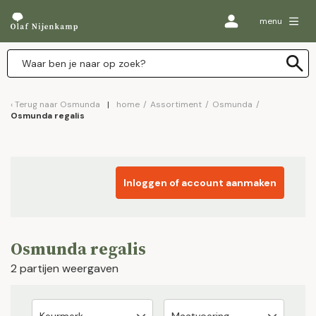
menu
Terug naar
Osmunda
home
/
Assortiment
/
Osmunda
/
Osmunda regalis
Inloggen of account aanmaken
Osmunda regalis
2 partijen weergaven