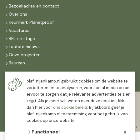
Bezoekadres en contact
Over ons
Keurmerk Planetproof
Vacatures
BBL en stage
Laatste nieuws
Onze projecten
Beurzen
Maandag t/m vrijdag
olaf-nijenkamp.nl gebruikt cookies om de website te
07:30
-
16:30
verbeteren en te analyseren, voor social media en om
ervoor te zorgen dat je relevante advertenties te zien
Zaterdag
krijgt. Als je meer wilt weten over deze cookies, klik
07:30
-
12:00
dan hier voor
ons cookie beleid
. Bij akkoord geef je
olaf-nijenkamp.nl toestemming voor het gebruik van
cookies op onze website.
Functioneel
© 2026 Olaf Nijenkamp Tuinplanten Groothandel