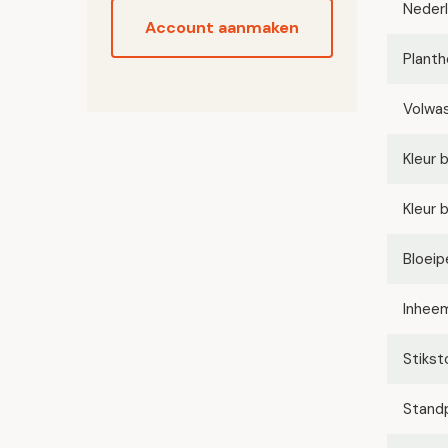
Neder
Account aanmaken
Planth
Volwa
Kleur 
Kleur 
Bloeip
Inhee
Stikst
Stand