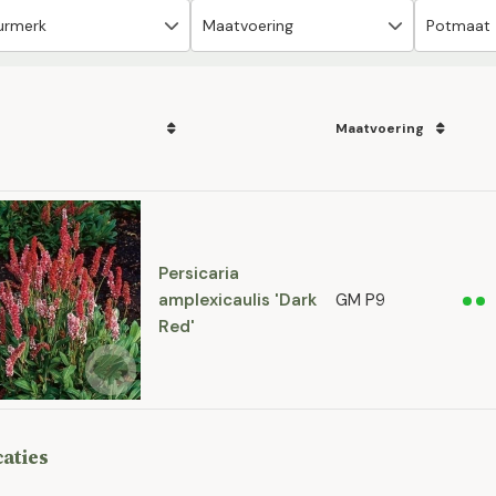
Maatvoering
Persicaria
amplexicaulis 'Dark
GM P9
Red'
caties