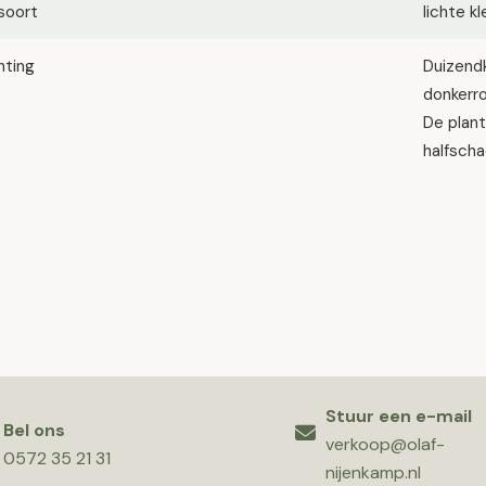
soort
lichte k
hting
Duizendk
donkerro
De plan
halfscha
Stuur een e-mail
Bel ons
verkoop@olaf-
0572 35 21 31
nijenkamp.nl