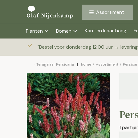
Assortiment
Kant en klaar haag
Fr
Planten
Bomen
"
Bestel voor donderdag 12:00 uur → leverin
Terug naar
Persicaria
home
/
Assortiment
/
Persicar
Pers
1 partij