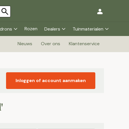
Rozen
drons
Dealers
Tuinmaterialen
Nieuws
Over ons
Klantenservice
Inloggen of account aanmaken
'