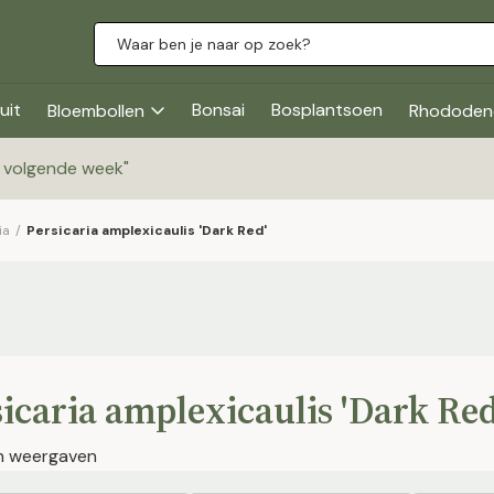
uit
Bonsai
Bosplantsoen
Bloembollen
Rhododen
g volgende week
"
ia
/
Persicaria amplexicaulis 'Dark Red'
icaria amplexicaulis 'Dark Red
en weergaven