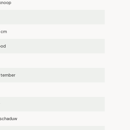
knoop
 cm
ood
eptember
g
lfschaduw