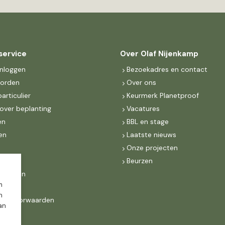
service
Over Olaf Nijenkamp
inloggen
Bezoekadres en contact
worden
Over ons
particulier
Keurmerk Planetproof
over beplanting
Vacatures
en
BBL en stage
en
Laatste nieuws
s
Onze projecten
MKB
Beurzen
d Groen
m
n
ne voorwaarden
dan