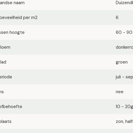
landse naam
Duizend
oeveelheid per m2
6
ssen hoogte
60 - 90
bloem
donkerr
blad
groen
eriode
juli - s
ms
nee
ofbehoefte
10 - 20
plaats
zon, ha