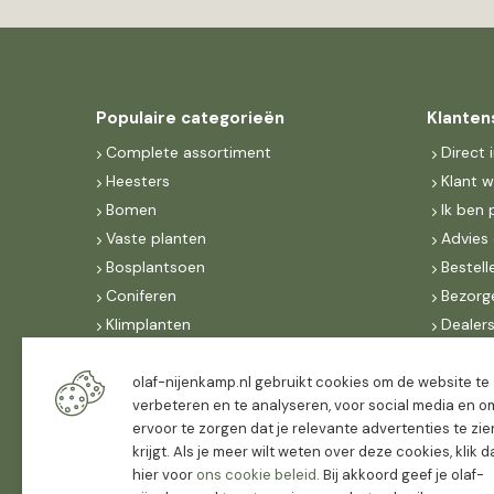
Populaire categorieën
Klanten
Complete assortiment
Direct 
Heesters
Klant 
Bomen
Ik ben 
Vaste planten
Advies 
Bosplantsoen
Bestell
Coniferen
Bezorg
Klimplanten
Dealer
Fruit
Suite 
Dak, lei- & vormbomen
IncoNe
olaf-nijenkamp.nl gebruikt cookies om de website te
verbeteren en te analyseren, voor social media en o
Dealers
FAQ
ervoor te zorgen dat je relevante advertenties te zie
Algeme
krijgt. Als je meer wilt weten over deze cookies, klik 
hier voor
ons cookie beleid
. Bij akkoord geef je olaf-