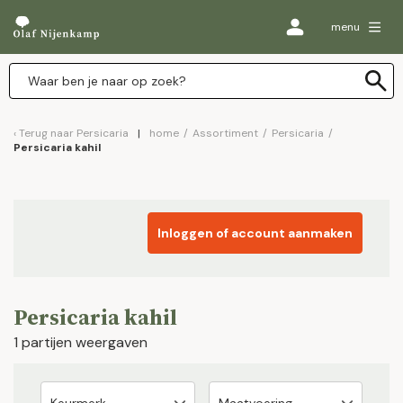
menu
Terug naar
Persicaria
home
/
Assortiment
/
Persicaria
/
Persicaria kahil
Inloggen of account aanmaken
Persicaria kahil
1 partijen weergaven