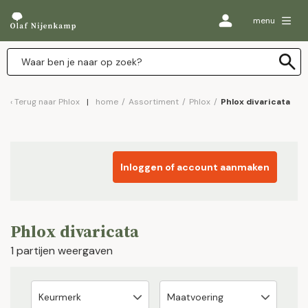
menu
Terug naar
Phlox
home
/
Assortiment
/
Phlox
/
Phlox divaricata
Inloggen of account aanmaken
Phlox divaricata
1 partijen weergaven