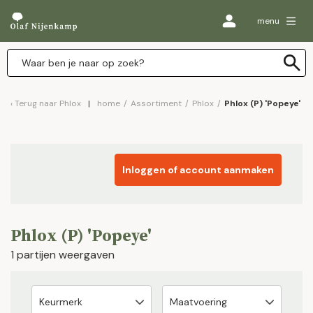
menu
Terug naar
Phlox
home
/
Assortiment
/
Phlox
/
Phlox (P) 'Popeye'
Inloggen of account aanmaken
Phlox (P) 'Popeye'
1 partijen weergaven