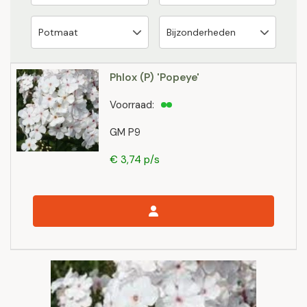
Phlox (P) 'Popeye'
Voorraad:
GM P9
€ 3,74 p/s