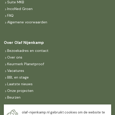
Suite MKB
IncoNed Groen
FAQ
Algemene voorwaarden
Over Olaf Nijenkamp
Bezoekadres en contact
Over ons
Keurmerk Planetproof
Vacatures
BBL en stage
Laatste nieuws
Onze projecten
Beurzen
Maandag t/m vrijdag
olaf-nijenkamp.nl gebruikt cookies om de website te