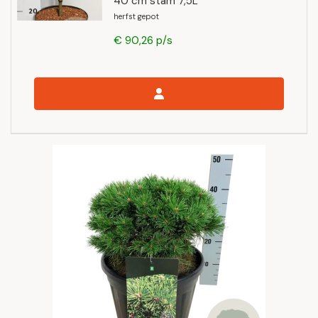
40 cm stam 7,5L
herfst gepot
€ 90,26 p/s