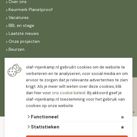
Over ons
Keurmerk Planetproof
Vacatures
BBL en stage
Laatste nieuws
Onze projecten
Beurzen
Maandag t/m vrijdag
olaf-nijenkamp.nl gebruikt cookies om de website te
07:30
-
16:30
verbeteren en te analyseren, voor social media en om
ervoor te zorgen dat je relevante advertenties te zien
Zaterdag
krijgt. Als je meer wilt weten over deze cookies, klik
07:30
-
12:00
dan hier voor
ons cookie beleid
. Bij akkoord geef je
olaf-nijenkamp.nl toestemming voor het gebruik van
cookies op onze website.
Functioneel
© 2026 Olaf Nijenkamp Tuinplanten Groothandel
Statistieken
algemene voorwaarden
privacy verklaring