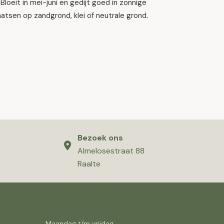
Bloeit in mei-juni en gedijt goed in zonnige
atsen op zandgrond, klei of neutrale grond.
Bezoek ons
Almelosestraat 88
Raalte
Maandag t/m vrijdag