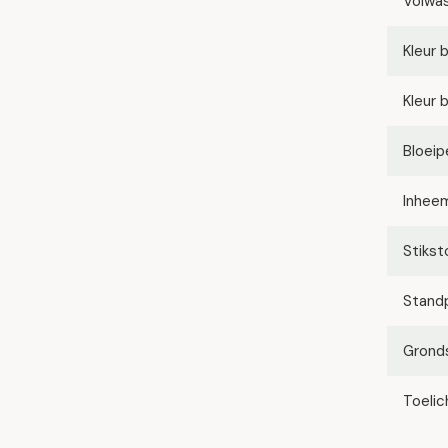
Volwa
Kleur 
Kleur 
Bloeip
Inhee
Stikst
Stand
Grond
Toelic