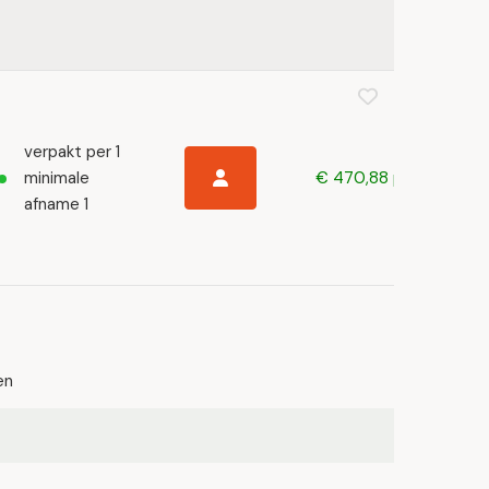
verpakt per 1
minimale
€ 470,88 p/s
afname 1
en