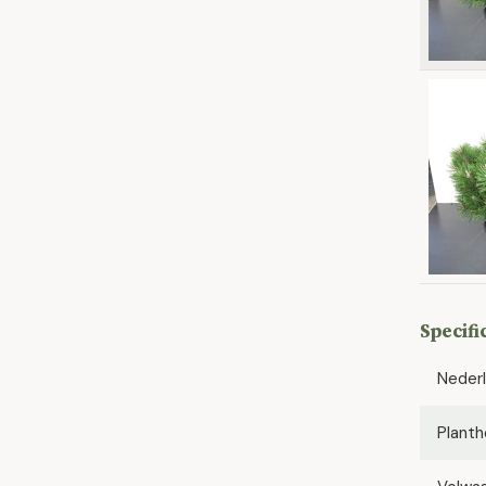
Specifi
Neder
Planth