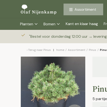
Assortiment
Kant en klaar haag
Fr
Planten
Bomen
"
Bestel voor donderdag 12:00 uur → leverin
Terug naar
Pinus
home
/
Assortiment
/
Pinus
/
Pinu
Pin
5 parti