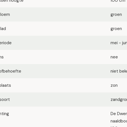
ssen hoogte
100 cm
bloem
groen
blad
groen
eriode
mei - jun
ms
nee
ofbehoefte
niet be
plaats
zon
soort
zandgron
hting
De Dwer
naaldbo