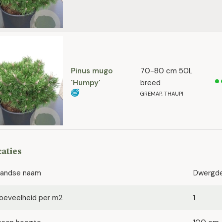
Pinus mugo
70-80 cm 50L
'Humpy'
breed
GREMAP, THAUPI
caties
landse naam
Dwergd
oeveelheid per m2
1