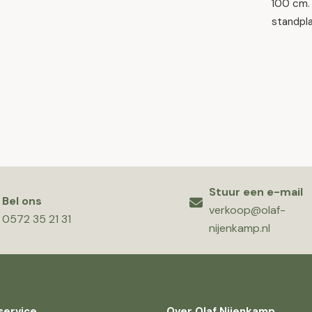
100 cm. 
standpla
Stuur een e-mail
Bel ons
verkoop@olaf-
0572 35 21 31
nijenkamp.nl
service
Over Olaf Nijenkamp