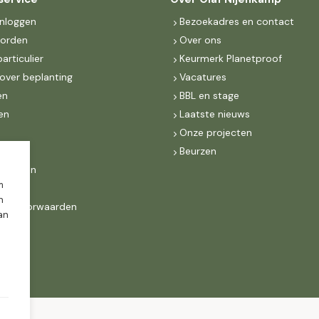
inloggen
Bezoekadres en contact
worden
Over ons
particulier
Keurmerk Planetproof
over beplanting
Vacatures
en
BBL en stage
en
Laatste nieuws
s
Onze projecten
MKB
Beurzen
d Groen
m
n
ne voorwaarden
dan