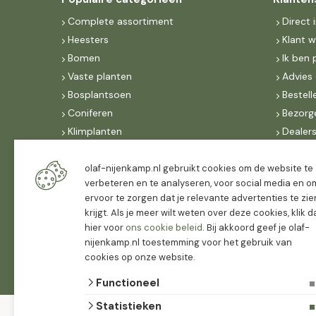
Complete assortiment
Direct 
Heesters
Klant 
Bomen
Ik ben 
Vaste planten
Advies 
Bosplantsoen
Bestell
Coniferen
Bezorg
Klimplanten
Dealer
Fruit
Suite 
Dak, lei- & vormbomen
IncoNe
olaf-nijenkamp.nl gebruikt cookies om de website te
verbeteren en te analyseren, voor social media en o
Dealers
FAQ
ervoor te zorgen dat je relevante advertenties te zie
Algeme
krijgt. Als je meer wilt weten over deze cookies, klik 
hier voor
ons cookie beleid
. Bij akkoord geef je olaf-
nijenkamp.nl toestemming voor het gebruik van
cookies op onze website.
Functioneel
Statistieken
© 2026 Olaf
algemene