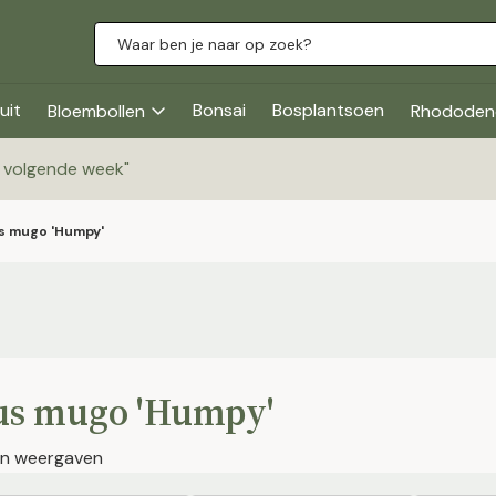
uit
Bonsai
Bosplantsoen
Bloembollen
Rhododen
g volgende week
"
s mugo 'Humpy'
us mugo 'Humpy'
jen weergaven