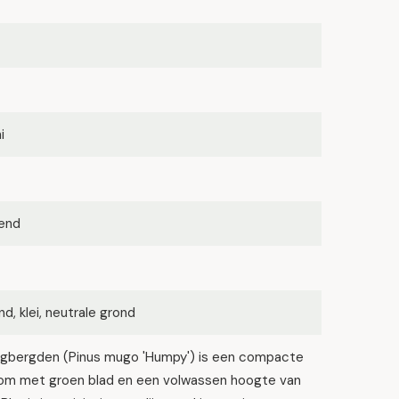
i
kend
d, klei, neutrale grond
gbergden (Pinus mugo 'Humpy') is een compacte
om met groen blad en een volwassen hoogte van