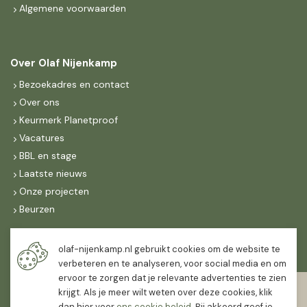
Algemene voorwaarden
Over Olaf Nijenkamp
Bezoekadres en contact
Over ons
Keurmerk Planetproof
Vacatures
BBL en stage
Laatste nieuws
Onze projecten
Beurzen
Maandag t/m vrijdag
olaf-nijenkamp.nl gebruikt cookies om de website te
07:30
-
16:30
verbeteren en te analyseren, voor social media en om
ervoor te zorgen dat je relevante advertenties te zien
Zaterdag
krijgt. Als je meer wilt weten over deze cookies, klik
07:30
-
12:00
dan hier voor
ons cookie beleid
. Bij akkoord geef je