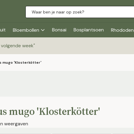
uit
Bonsai
Bosplantsoen
Bloembollen
Rhododen
g volgende week
"
s mugo 'Klosterkötter'
s mugo 'Klosterkötter'
jen weergaven