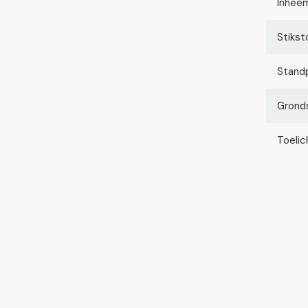
Inhee
Stikst
Stand
Grond
Toelic