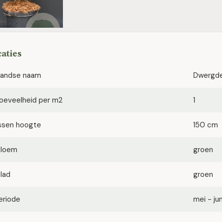
caties
landse naam
Dwergd
oeveelheid per m2
1
ssen hoogte
150 cm
bloem
groen
blad
groen
eriode
mei - jun