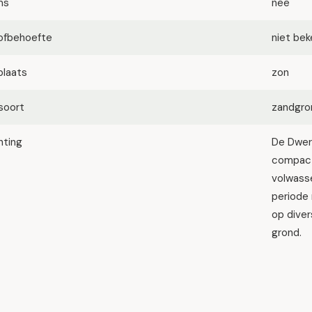
ms
nee
ofbehoefte
niet be
plaats
zon
soort
zandgron
hting
De Dwerg
compact
volwasse
periode 
op diver
grond.