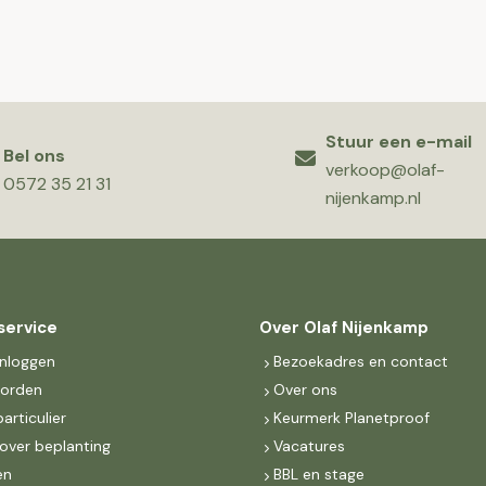
Stuur een e-mail
Bel ons
verkoop@olaf-
0572 35 21 31
nijenkamp.nl
service
Over Olaf Nijenkamp
inloggen
Bezoekadres en contact
worden
Over ons
particulier
Keurmerk Planetproof
over beplanting
Vacatures
en
BBL en stage