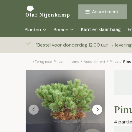
Assortiment
Kant en klaar haag
Fr
Planten
Bomen
"
Bestel voor donderdag 12:00 uur → leverin
Terug naar
Pinus
home
/
Assortiment
/
Pinus
/
Pinu
Pinu
4 parti