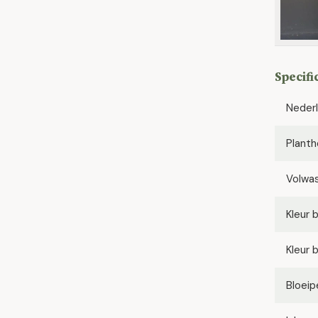
Specifi
Neder
Planth
Volwa
Kleur 
Kleur 
Bloeip