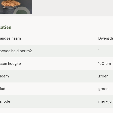
caties
landse naam
Dwergd
oeveelheid per m2
1
ssen hoogte
150 cm
bloem
groen
blad
groen
eriode
mei - jun