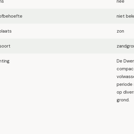
ms
nee
ofbehoefte
niet be
plaats
zon
soort
zandgron
hting
De Dwerg
compact
volwasse
periode 
op diver
grond.