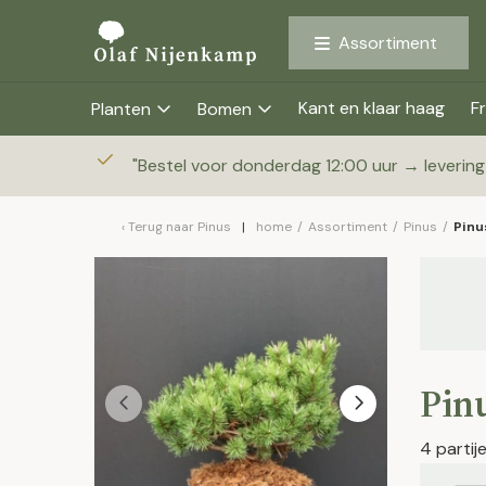
Assortiment
Kant en klaar haag
Fr
Planten
Bomen
"
Bestel voor donderdag 12:00 uur → leverin
Terug naar
Pinus
home
/
Assortiment
/
Pinus
/
Pinu
Pinu
4 parti