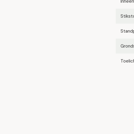
Inhee
Stikst
Stand
Grond
Toelic