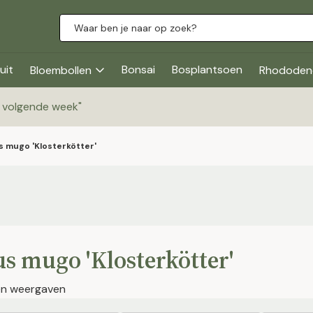
uit
Bonsai
Bosplantsoen
Bloembollen
Rhododen
g volgende week
"
s mugo 'Klosterkötter'
s mugo 'Klosterkötter'
jen weergaven