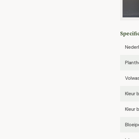
Specifi
Neder
Planth
Volwa
Kleur 
Kleur 
Bloeip