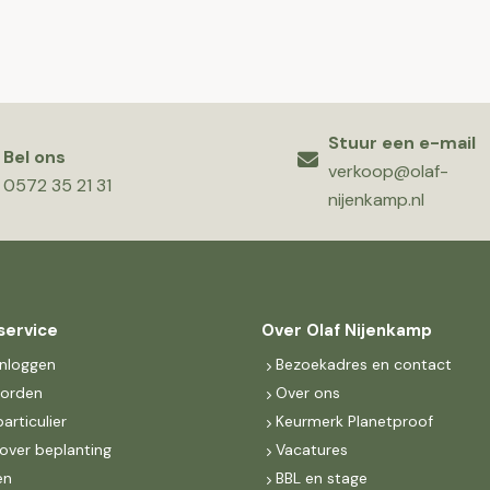
Stuur een e-mail
Bel ons
verkoop@olaf-
0572 35 21 31
nijenkamp.nl
service
Over Olaf Nijenkamp
inloggen
Bezoekadres en contact
worden
Over ons
particulier
Keurmerk Planetproof
over beplanting
Vacatures
en
BBL en stage