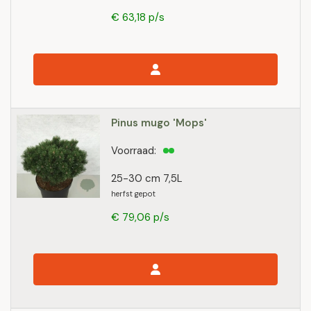
€ 63,18 p/s
Pinus mugo 'Mops'
Voorraad:
25-30 cm 7,5L
herfst gepot
€ 79,06 p/s