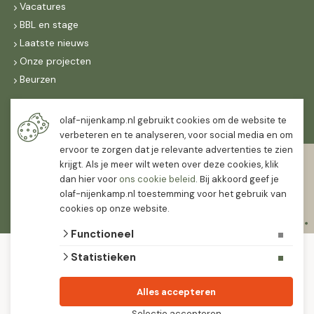
Vacatures
BBL en stage
Laatste nieuws
Onze projecten
Beurzen
Maandag t/m vrijdag
olaf-nijenkamp.nl gebruikt cookies om de website te
07:30
-
16:30
verbeteren en te analyseren, voor social media en om
ervoor te zorgen dat je relevante advertenties te zien
Zaterdag
krijgt. Als je meer wilt weten over deze cookies, klik
07:30
-
12:00
dan hier voor
ons cookie beleid
. Bij akkoord geef je
olaf-nijenkamp.nl toestemming voor het gebruik van
cookies op onze website.
Functioneel
© 2026 Olaf Nijenkamp Tuinplanten Groothandel
Statistieken
algemene voorwaarden
privacy verklaring
Olaf Nijenkamp tuinplanten is PlanetProof gecertificeerd 12021. We werken met
Alles accepteren
leveranciers die leveren met keurmerk.
Selectie accepteren