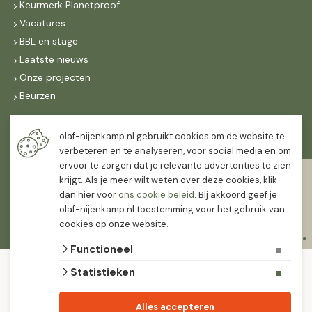
Keurmerk Planetproof
Vacatures
BBL en stage
Laatste nieuws
Onze projecten
Beurzen
Maandag t/m vrijdag
olaf-nijenkamp.nl gebruikt cookies om de website te
07:30
-
16:30
verbeteren en te analyseren, voor social media en om
ervoor te zorgen dat je relevante advertenties te zien
Zaterdag
krijgt. Als je meer wilt weten over deze cookies, klik
07:30
-
12:00
dan hier voor
ons cookie beleid
. Bij akkoord geef je
olaf-nijenkamp.nl toestemming voor het gebruik van
cookies op onze website.
Functioneel
© 2026 Olaf Nijenkamp Tuinplanten Groothandel
Statistieken
algemene voorwaarden
privacy verklaring
Olaf Nijenkamp tuinplanten is PlanetProof gecertificeerd 12021. We werken met
Alles accepteren
leveranciers die leveren met keurmerk.