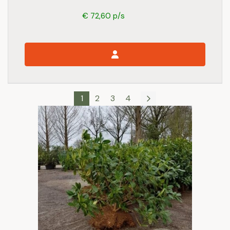
€ 72,60 p/s
1
2
3
4