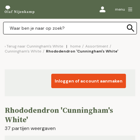
menu
Terug naar
Cunningham's White
home
/
Assortiment
/
Cunningham's White
/
Rhododendron 'Cunningham's White'
Inloggen of account aanmaken
Rhododendron 'Cunningham's
White'
37 partijen weergaven