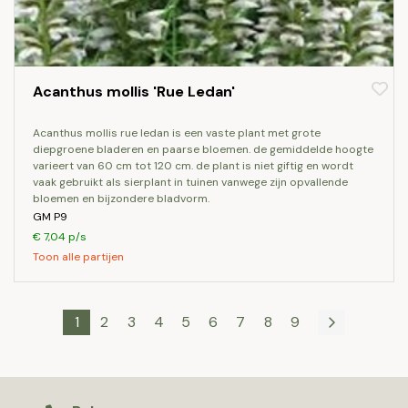
Acanthus mollis 'Rue Ledan'
acanthus mollis rue ledan is een vaste plant met grote
diepgroene bladeren en paarse bloemen. de gemiddelde hoogte
varieert van 60 cm tot 120 cm. de plant is niet giftig en wordt
vaak gebruikt als sierplant in tuinen vanwege zijn opvallende
bloemen en bijzondere bladvorm.
GM P9
€ 7,04 p/s
Toon alle partijen
1
2
3
4
5
6
7
8
9