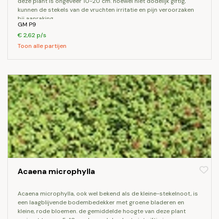
deze plant is ongeveer 10-20 cm. hoewel niet dodelijk giftig,
kunnen de stekels van de vruchten irritatie en pijn veroorzaken
bij aanraking.
GM P9
€ 2,62 p/s
Toon alle partijen
Acaena microphylla
acaena microphylla, ook wel bekend als de kleine-stekelnoot, is
een laagblijvende bodembedekker met groene bladeren en
kleine, rode bloemen. de gemiddelde hoogte van deze plant