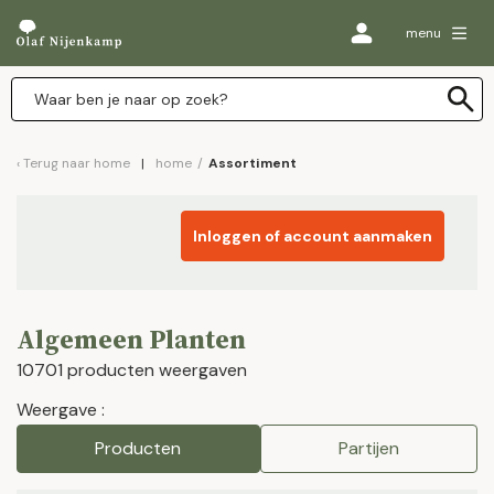
menu
Terug naar
home
home
/
Assortiment
Inloggen of account aanmaken
Algemeen Planten
10701 producten weergaven
Weergave :
Producten
Partijen