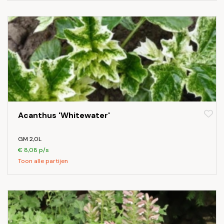
Acanthus 'Whitewater'
GM 2,0L
€ 8,08 p/s
Toon alle partijen