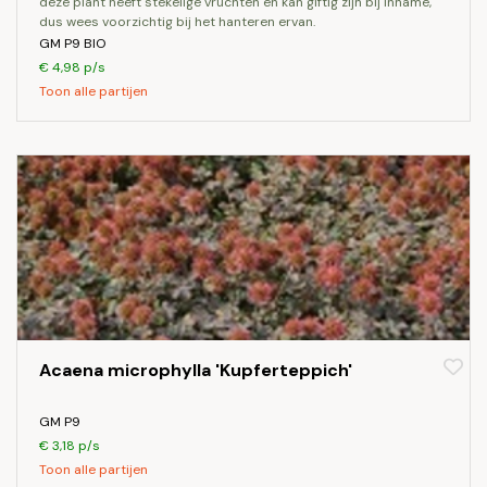
deze plant heeft stekelige vruchten en kan giftig zijn bij inname,
dus wees voorzichtig bij het hanteren ervan.
GM P9 BIO
€ 4,98 p/s
Toon alle partijen
Acaena microphylla 'Kupferteppich'
GM P9
€ 3,18 p/s
Toon alle partijen