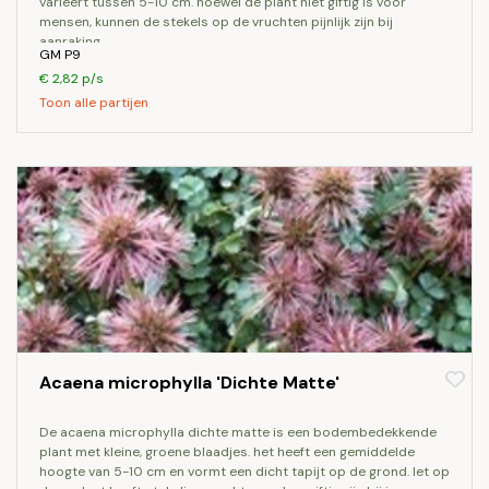
varieert tussen 5-10 cm. hoewel de plant niet giftig is voor
mensen, kunnen de stekels op de vruchten pijnlijk zijn bij
aanraking.
GM P9
€ 2,82 p/s
Toon alle partijen
Acaena microphylla 'Dichte Matte'
de acaena microphylla dichte matte is een bodembedekkende
plant met kleine, groene blaadjes. het heeft een gemiddelde
hoogte van 5-10 cm en vormt een dicht tapijt op de grond. let op