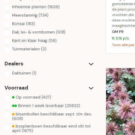
gemiddelde 
Inheemse planten
(1626)
de plant prod
vruchten die 
Meerstammig
(734)
deze vruchten
Bonsai
(183)
maagklachten
GM P9
Dak, lei- & vormbomen
(108)
€ 3,18 p/s
Kant en klaar haag
(59)
Toon alle par
Tuinmaterialen
(2)
Dealers
Daktuinen
(1)
Voorraad
Op voorraad
(427)
Binnen 1 week leverbaar
(25832)
bloembollen beschikbaar sept. t/m dec.
(608)
bosplantsoen beschikbaar eind okt tot
april
(1675)