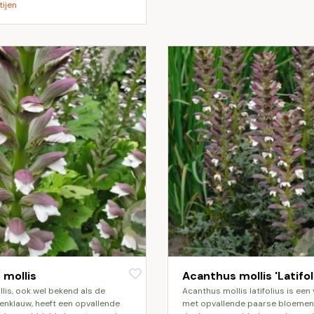
tijen
 mollis
Acanthus mollis 'Latifol
acanthus mollis latifolius is een vaste plant
renklauw, heeft een opvallende
met opvallende paarse bloemen