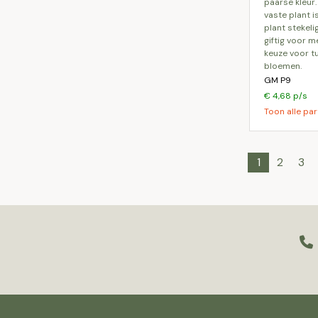
paarse kleur
vaste plant 
plant stekeli
giftig voor m
keuze voor t
bloemen.
GM P9
€ 4,68 p/s
Toon alle par
1
2
3