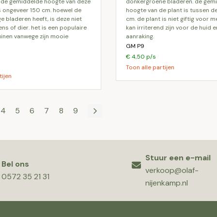
. de gemiddelde hoogte van deze
donkergroene bladeren. de gem
is ongeveer 150 cm. hoewel de
hoogte van de plant is tussen d
ge bladeren heeft, is deze niet
cm. de plant is niet giftig voor 
ens of dier. het is een populaire
kan irriterend zijn voor de huid e
uinen vanwege zijn mooie
aanraking.
GM P9
€ 4,50 p/s
Toon alle partijen
tijen
4
5
6
7
8
9
Stuur een e-mail
Bel ons
verkoop@olaf-
0572 35 21 31
nijenkamp.nl