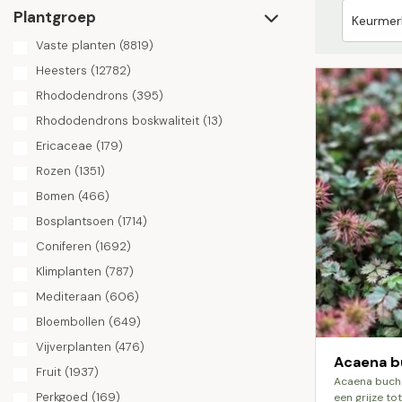
Plantgroep
Vaste planten
(8819)
Heesters
(12782)
Rhododendrons
(395)
Rhododendrons boskwaliteit
(13)
Ericaceae
(179)
Rozen
(1351)
Bomen
(466)
Bosplantsoen
(1714)
Coniferen
(1692)
Klimplanten
(787)
Mediteraan
(606)
Bloembollen
(649)
Vijverplanten
(476)
Acaena b
Fruit
(1937)
acaena buchananii is een kruipend kruid met
Perkgoed
(169)
een grijze to