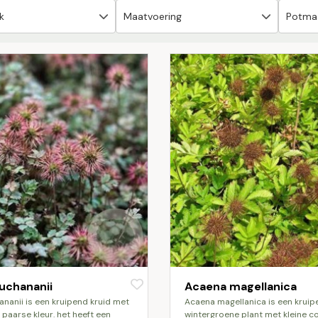
uchananii
Acaena magellanica
acaena magellanica is een kruipende,
t paarse kleur. het heeft een
wintergroene plant met kleine 