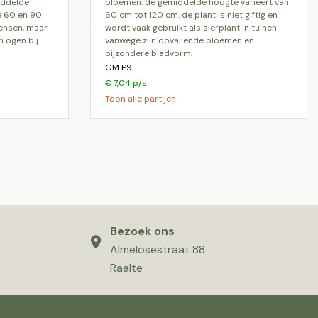
iddelde
bloemen. de gemiddelde hoogte varieert van
e 60 en 90
60 cm tot 120 cm. de plant is niet giftig en
mensen, maar
wordt vaak gebruikt als sierplant in tuinen
n ogen bij
vanwege zijn opvallende bloemen en
bijzondere bladvorm.
GM P9
€ 7,04 p/s
Toon alle partijen
Bezoek ons
Almelosestraat 88
Raalte