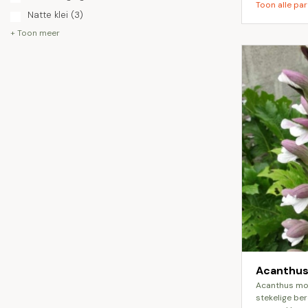
Toon alle par
Natte klei
(3)
+ Toon meer
Acanthus
acanthus mollis, ook wel bekend als de
stekelige be