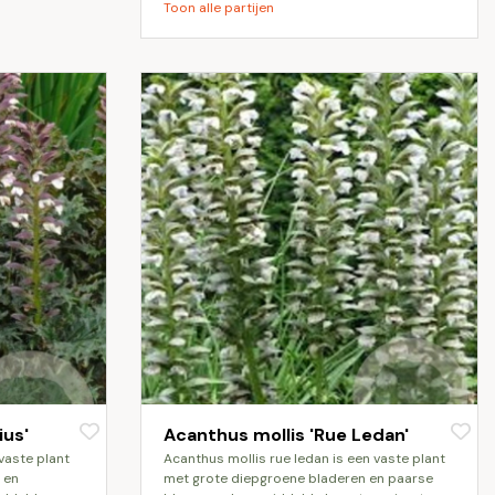
Toon alle partijen
ius'
Acanthus mollis 'Rue Ledan'
acanthus mollis rue ledan is een vaste plant
 en
met grote diepgroene bladeren en paarse