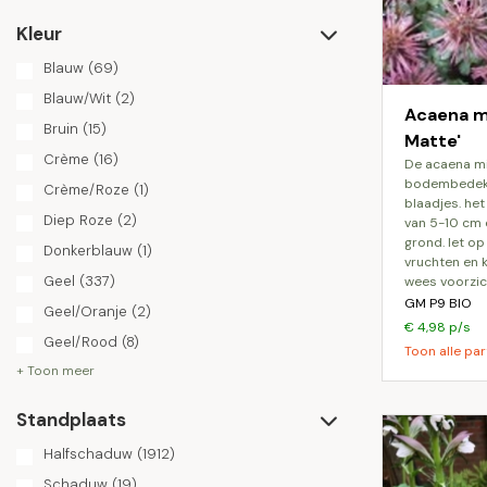
Kleur
Blauw
(69)
Blauw/Wit
(2)
Acaena mi
Bruin
(15)
Matte'
Crème
(16)
de acaena microphylla dichte matte is een
bodembedekk
Crème/Roze
(1)
blaadjes. he
Diep Roze
(2)
van 5-10 cm 
grond. let op
Donkerblauw
(1)
vruchten en k
Geel
(337)
wees voorzich
GM P9 BIO
Geel/Oranje
(2)
€ 4,98 p/s
Geel/Rood
(8)
Toon alle par
+ Toon meer
Standplaats
Halfschaduw
(1912)
Schaduw
(19)