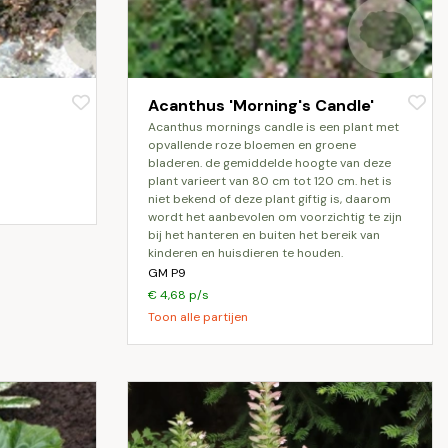
Acanthus 'Morning's Candle'
acanthus mornings candle is een plant met
opvallende roze bloemen en groene
bladeren. de gemiddelde hoogte van deze
plant varieert van 80 cm tot 120 cm. het is
niet bekend of deze plant giftig is, daarom
wordt het aanbevolen om voorzichtig te zijn
bij het hanteren en buiten het bereik van
kinderen en huisdieren te houden.
GM P9
€ 4,68 p/s
Toon alle partijen