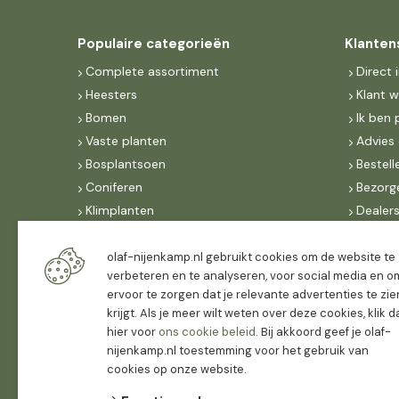
Populaire categorieën
Klanten
Complete assortiment
Direct 
Heesters
Klant 
Bomen
Ik ben 
Vaste planten
Advies 
Bosplantsoen
Bestell
Coniferen
Bezorg
Klimplanten
Dealer
Fruit
Suite 
Dak, lei- & vormbomen
IncoNe
olaf-nijenkamp.nl gebruikt cookies om de website te
verbeteren en te analyseren, voor social media en o
Dealers
FAQ
ervoor te zorgen dat je relevante advertenties te zie
Algeme
krijgt. Als je meer wilt weten over deze cookies, klik 
hier voor
ons cookie beleid
. Bij akkoord geef je olaf-
nijenkamp.nl toestemming voor het gebruik van
cookies op onze website.