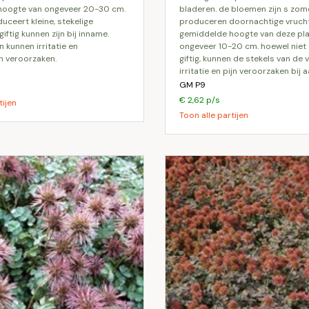
hoogte van ongeveer 20-30 cm.
bladeren. de bloemen zijn s zom
uceert kleine, stekelige
produceren doornachtige vrucht
giftig kunnen zijn bij inname.
gemiddelde hoogte van deze pla
 kunnen irritatie en
ongeveer 10-20 cm. hoewel niet 
 veroorzaken.
giftig, kunnen de stekels van de 
irritatie en pijn veroorzaken bij 
GM P9
€ 2,62 p/s
tijen
Toon alle partijen