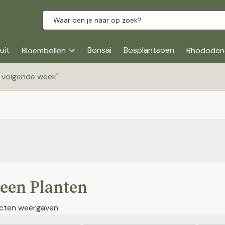
uit
Bonsai
Bosplantsoen
Bloembollen
Rhododen
g volgende week
"
een Planten
cten weergaven