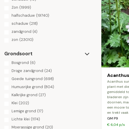
Zon
(1999)
halfschaduw
(19740)
schaduw
(218)
zandgrond
(4)
zon
(23010)
Grondsoort
Bosgrond
(6)
Droge zandgrond
(24)
Acanthus
Goede tuingrond
(698)
acanthus summerbeauty is een prachtige
Humusrijke grond
(804)
plant met di
gemiddeld to
Kalkrijke grond
(27)
bladeren zij
doornen, maar 
Klei
(202)
een mooie to
Lemige grond
(17)
en trekt vaak
GM P9
Lichte klei
(1174)
€ 6,04 p/s
Moerassige grond
(20)