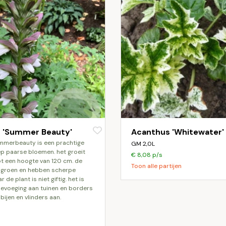
 'Summer Beauty'
Acanthus 'Whitewater'
GM 2,0L
ep paarse bloemen. het groeit
€ 8,08 p/s
t een hoogte van 120 cm. de
Toon alle partijen
n groen en hebben scherpe
de plant is niet giftig. het is
evoeging aan tuinen en borders
 bijen en vlinders aan.