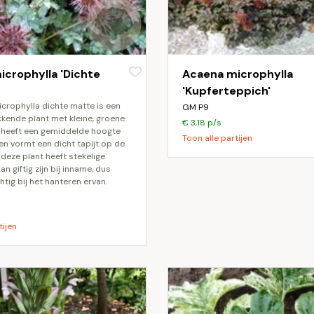
crophylla 'Dichte
Acaena microphylla
'Kupferteppich'
GM P9
ende plant met kleine, groene
€ 3,18 p/s
t heeft een gemiddelde hoogte
Toon alle partijen
en vormt een dicht tapijt op de
 deze plant heeft stekelige
an giftig zijn bij inname, dus
tig bij het hanteren ervan.
tijen