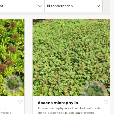
Acaena microphylla
acaena microphylla, ook wel bekend als de
complexe
kleine-stekelnoot, is een laagblijvende