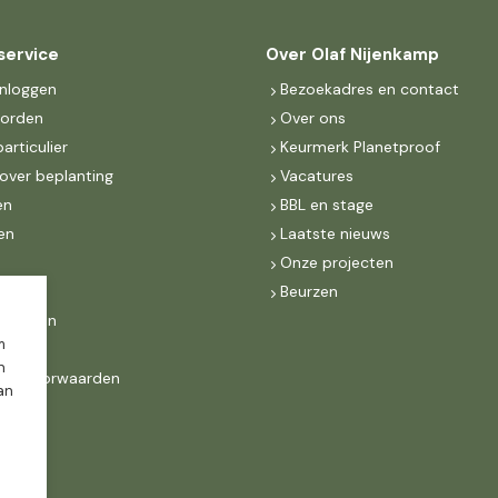
service
Over Olaf Nijenkamp
inloggen
Bezoekadres en contact
worden
Over ons
particulier
Keurmerk Planetproof
over beplanting
Vacatures
en
BBL en stage
en
Laatste nieuws
s
Onze projecten
MKB
Beurzen
d Groen
m
n
ne voorwaarden
dan