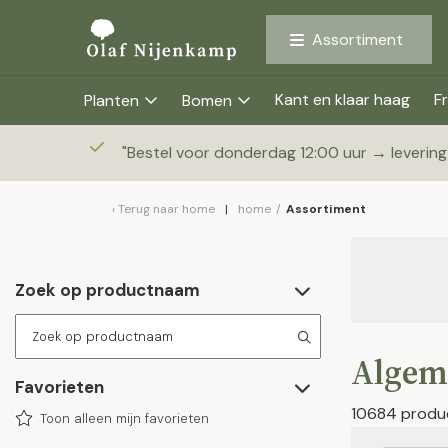
Assortiment
Kant en klaar haag
Fr
Planten
Bomen
"
Bestel voor donderdag 12:00 uur → leverin
Terug naar
home
home
/
Assortiment
Zoek op productnaam
Algem
Favorieten
10684 produ
Toon alleen mijn favorieten