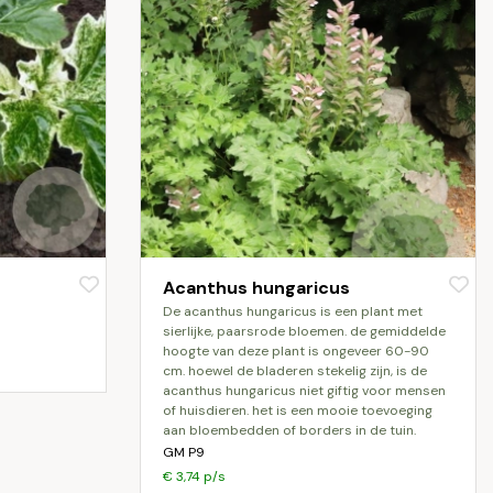
Acanthus hungaricus
de acanthus hungaricus is een plant met
sierlijke, paarsrode bloemen. de gemiddelde
hoogte van deze plant is ongeveer 60-90
cm. hoewel de bladeren stekelig zijn, is de
acanthus hungaricus niet giftig voor mensen
of huisdieren. het is een mooie toevoeging
aan bloembedden of borders in de tuin.
GM P9
€ 3,74 p/s