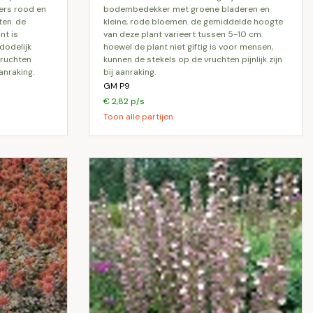
ers rood en
bodembedekker met groene bladeren en
en. de
kleine, rode bloemen. de gemiddelde hoogte
nt is
van deze plant varieert tussen 5-10 cm.
dodelijk
hoewel de plant niet giftig is voor mensen,
vruchten
kunnen de stekels op de vruchten pijnlijk zijn
aanraking.
bij aanraking.
GM P9
€ 2,82 p/s
Toon alle partijen