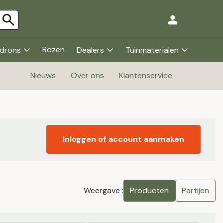
Rozen
drons
Dealers
Tuinmaterialen
Nieuws
Over ons
Klantenservice
Inloggen of account aanmaken
Weergave :
Producten
Partijen