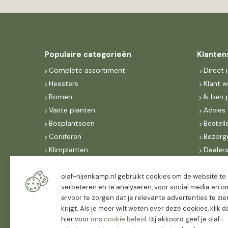
Populaire categorieën
Klanten
Complete assortiment
Direct 
Heesters
Klant 
Bomen
Ik ben 
Vaste planten
Advies 
Bosplantsoen
Bestell
Coniferen
Bezorg
Klimplanten
Dealer
Fruit
Suite 
Dak, lei- & vormbomen
IncoNe
olaf-nijenkamp.nl gebruikt cookies om de website te
verbeteren en te analyseren, voor social media en o
Dealers
FAQ
ervoor te zorgen dat je relevante advertenties te zie
Algeme
krijgt. Als je meer wilt weten over deze cookies, klik 
hier voor
ons cookie beleid
. Bij akkoord geef je olaf-