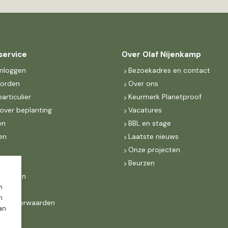
service
Over Olaf Nijenkamp
inloggen
Bezoekadres en contact
worden
Over ons
particulier
Keurmerk Planetproof
over beplanting
Vacatures
en
BBL en stage
en
Laatste nieuws
s
Onze projecten
MKB
Beurzen
d Groen
m
n
ne voorwaarden
dan