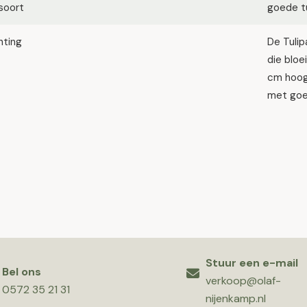
soort
goede tu
hting
De Tulip
die bloe
cm hoog 
met goed
Stuur een e-mail
Bel ons
verkoop@olaf-
0572 35 21 31
nijenkamp.nl