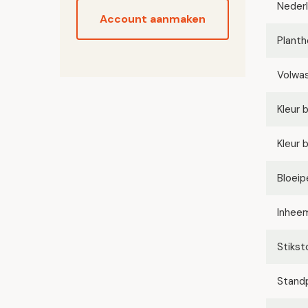
Neder
Account aanmaken
Planth
Volwa
Kleur 
Kleur 
Bloeip
Inhee
Stikst
Stand