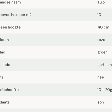
landse naam
Tulp
oeveelheid per m2
10
ssen hoogte
40 cm
bloem
roze
blad
groen
eriode
april - m
ms
nee
ofbehoefte
10 - 20
plaats
zon