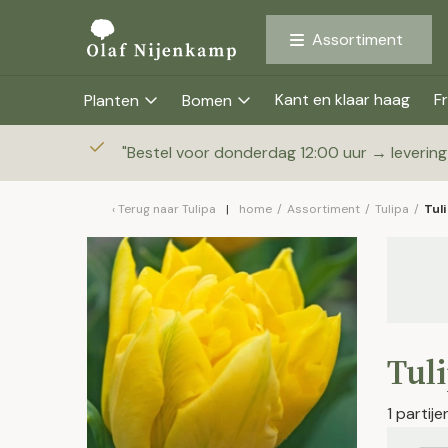
Assortiment
Kant en klaar haag
Fr
Planten
Bomen
"
Bestel voor donderdag 12:00 uur → leverin
Terug naar
Tulipa
home
/
Assortiment
/
Tulipa
/
Tul
Tuli
1 partij