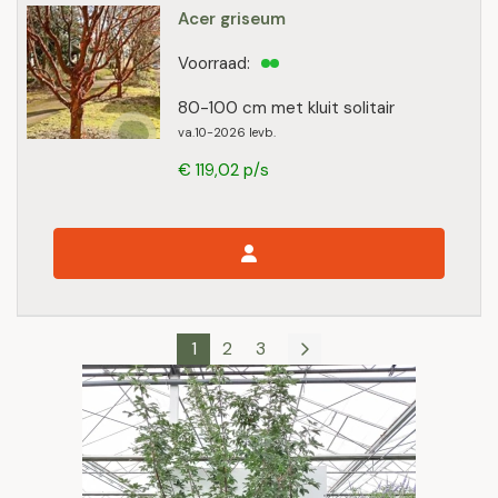
Acer griseum
Voorraad:
80-100 cm met kluit solitair
va.10-2026 levb.
€ 119,02 p/s
1
2
3