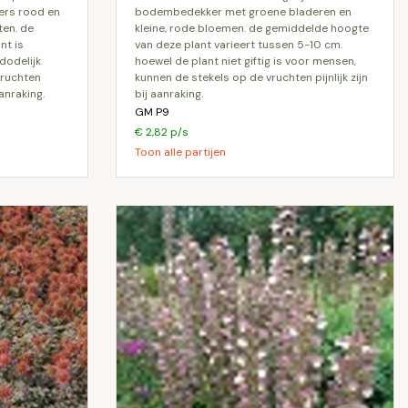
ers rood en
bodembedekker met groene bladeren en
en. de
kleine, rode bloemen. de gemiddelde hoogte
nt is
van deze plant varieert tussen 5-10 cm.
dodelijk
hoewel de plant niet giftig is voor mensen,
vruchten
kunnen de stekels op de vruchten pijnlijk zijn
aanraking.
bij aanraking.
GM P9
€ 2,82 p/s
Toon alle partijen