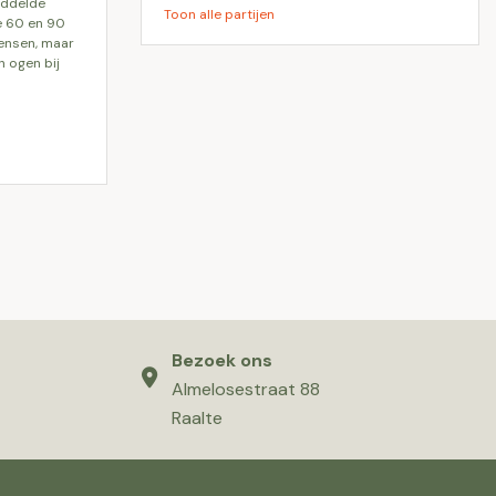
iddelde
Toon alle partijen
e 60 en 90
mensen, maar
n ogen bij
Bezoek ons
Almelosestraat 88
Raalte