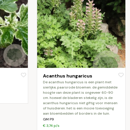
Acanthus hungaricus
de acanthus hungaricus is een plant met
sierlijke, paarsrode bloemen. de gemiddelde
hoogte van deze plant is ongeveer 60-90
cm. hoewel de bladeren stekelig zijn, is de
acanthus hungaricus niet giftig voor mensen
of huisdieren. het is een mooie toevoeging
aan bloembedden of borders in de tuin.
GM P9
€ 3,74 p/s