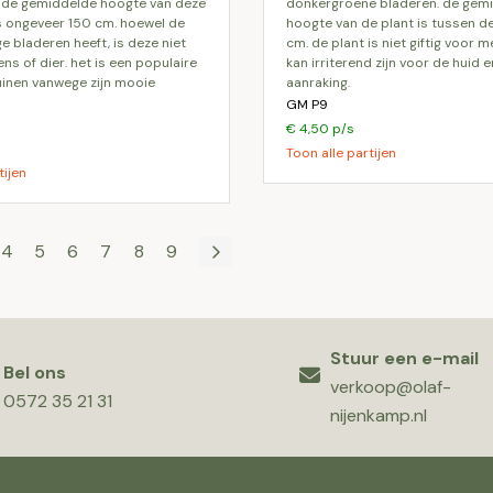
. de gemiddelde hoogte van deze
donkergroene bladeren. de gem
is ongeveer 150 cm. hoewel de
hoogte van de plant is tussen d
ge bladeren heeft, is deze niet
cm. de plant is niet giftig voor 
ens of dier. het is een populaire
kan irriterend zijn voor de huid e
uinen vanwege zijn mooie
aanraking.
GM P9
€ 4,50 p/s
Toon alle partijen
tijen
4
5
6
7
8
9
Stuur een e-mail
Bel ons
verkoop@olaf-
0572 35 21 31
nijenkamp.nl