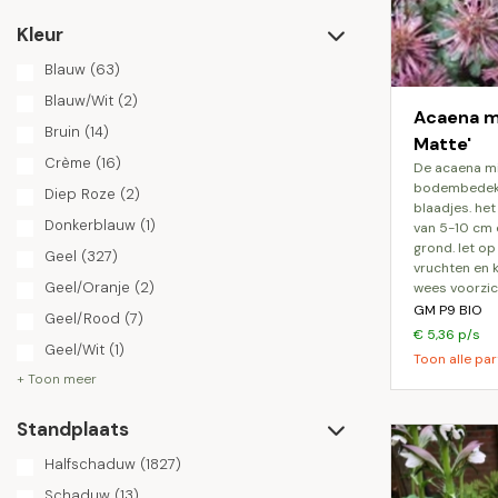
Kleur
Blauw
(63)
Blauw/Wit
(2)
Acaena mi
Bruin
(14)
Matte'
Crème
(16)
de acaena microphylla dichte matte is een
bodembedekk
Diep Roze
(2)
blaadjes. he
Donkerblauw
(1)
van 5-10 cm 
grond. let op
Geel
(327)
vruchten en k
Geel/Oranje
(2)
wees voorzich
GM P9 BIO
Geel/Rood
(7)
€ 5,36 p/s
Geel/Wit
(1)
Toon alle par
+ Toon meer
Standplaats
Halfschaduw
(1827)
Schaduw
(13)