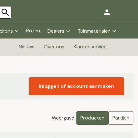
Rozen
drons
Dealers
Tuinmaterialen
Nieuws
Over ons
Klantenservice
Inloggen of account aanmaken
Weergave :
Producten
Partijen