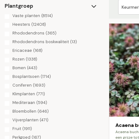
Plantgroep
Vaste planten
(8514)
Heesters
(12408)
Rhododendrons
(365)
Rhododendrons boskwaliteit
(13)
Ericaceae
(168)
Rozen
(1338)
Bomen
(443)
Bosplantsoen
(1714)
Coniferen
(1693)
Klimplanten
(771)
Mediteraan
(594)
Bloembollen
(646)
Vijverplanten
(471)
Acaena b
Fruit
(1911)
acaena buchananii is een kruipend kruid met
Perkgoed
(167)
een grijze to