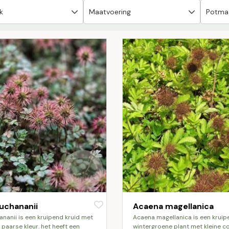
uchananii
Acaena magellanica
acaena magellanica is een kruipende,
t paarse kleur. het heeft een
wintergroene plant met kleine 