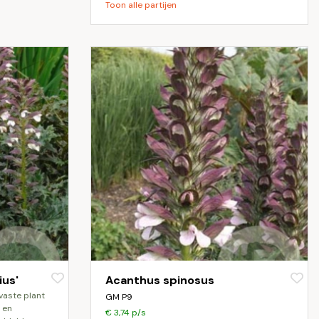
Toon alle partijen
ius'
Acanthus spinosus
GM P9
 en
€ 3,74 p/s