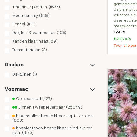
gemiddelde 
Inheemse planten
(1637)
de plant prod
vruchten die 
Meerstammig
(688)
deze vruchten
Bonsai
(180)
maagklachten
GM P9
Dak, lei- & vormbomen
(108)
€ 3,18 p/s
Kant en klaar haag
(59)
Toon alle par
Tuinmaterialen
(2)
Dealers
Daktuinen
(1)
Voorraad
Op voorraad
(427)
Binnen 1 week leverbaar
(25049)
bloembollen beschikbaar sept. t/m dec.
(608)
bosplantsoen beschikbaar eind okt tot
april
(1675)