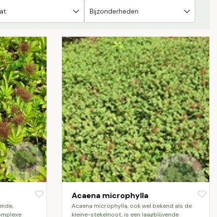
Acaena microphylla
acaena microphylla, ook wel bekend als de
complexe
kleine-stekelnoot, is een laagblijvende