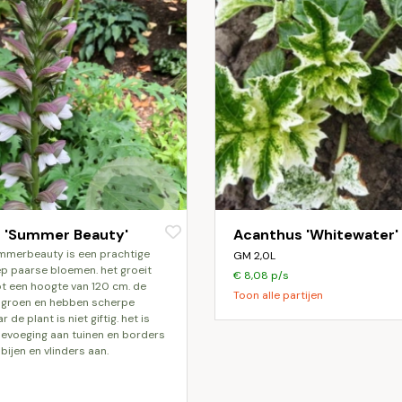
 'Summer Beauty'
Acanthus 'Whitewater'
GM 2,0L
ep paarse bloemen. het groeit
€ 8,08 p/s
t een hoogte van 120 cm. de
Toon alle partijen
n groen en hebben scherpe
de plant is niet giftig. het is
evoeging aan tuinen en borders
 bijen en vlinders aan.