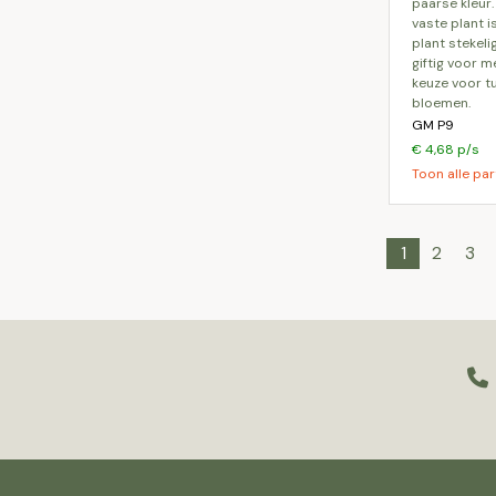
paarse kleur
vaste plant 
plant stekeli
giftig voor m
keuze voor t
bloemen.
GM P9
€ 4,68 p/s
Toon alle par
1
2
3