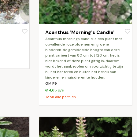
Acanthus 'Morning's Candle'
acanthus mornings candle is een plant met
opvallende roze bloemen en groene
bladeren. de gemiddelde hoogte van deze
plant varieert van 80 cm tot 120 cm. het is
niet bekend of deze plant giftig is, daarom
wordt het aanbevolen om voorzichtig te zijn
bij het hanteren en buiten het bereik van
kinderen en huisdieren te houden.
GM P9
€ 4,68 p/s
Toon alle partijen