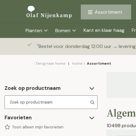
Assortiment
Kant en klaar haag
Fr
Planten
Bomen
"
Bestel voor donderdag 12:00 uur → leverin
Terug naar
home
home
/
Assortiment
Zoek op productnaam
Algem
Favorieten
10498 produ
Toon alleen mijn favorieten