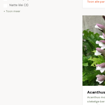
Toon alle par
Natte klei
(3)
+ Toon meer
Acanthus
acanthus mollis, ook wel bekend als de
stekelige be