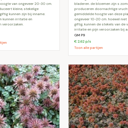
hoogte van ongeveer 20-30 cm.
bladeren. de bloemen zijn s zom
uceert kleine, stekelige
produceren doornachtige vrucht
giftig kunnen zijn bij inname.
gemiddelde hoogte van deze pla
 kunnen irritatie en
ongeveer 10-20 cm. hoewel niet 
 veroorzaken.
giftig, kunnen de stekels van de 
irritatie en pijn veroorzaken bij 
GM P9
€ 2,62 p/s
tijen
Toon alle partijen