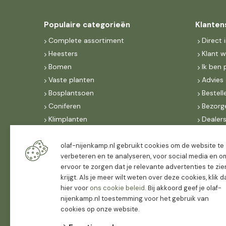
Populaire categorieën
Klanten
Complete assortiment
Direct 
Heesters
Klant 
Bomen
Ik ben 
Vaste planten
Advies 
Bosplantsoen
Bestell
Coniferen
Bezorg
Klimplanten
Dealer
Fruit
Suite 
Dak, lei- & vormbomen
IncoNe
olaf-nijenkamp.nl gebruikt cookies om de website te
verbeteren en te analyseren, voor social media en o
Dealers
FAQ
ervoor te zorgen dat je relevante advertenties te zie
Algeme
krijgt. Als je meer wilt weten over deze cookies, klik 
hier voor
ons cookie beleid
. Bij akkoord geef je olaf-
nijenkamp.nl toestemming voor het gebruik van
cookies op onze website.