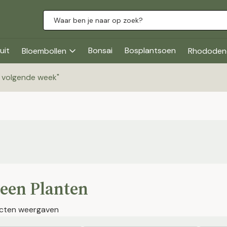
uit
Bonsai
Bosplantsoen
Bloembollen
Rhododen
g volgende week
"
een Planten
cten weergaven