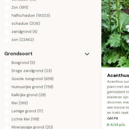
Zon
(1911)
halfschaduw
(19203)
schaduw
(206)
zandgrond
(4)
zon
(22462)
Grondsoort
Bosgrond
(5)
Droge zandgrond
(23)
Acanthus
Goede tuingrond
(658)
acanthus summerbeauty is een prachtige
Humusrijke grond
(758)
plant met di
gemiddeld to
Kalkrijke grond
(28)
bladeren zij
doornen, maar 
Klei
(199)
een mooie to
Lemige grond
(17)
en trekt vaak
GM P9
Lichte klei
(1118)
€ 6,04 p/s
Moerassige grond
(20)