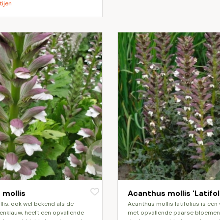
tijen
 mollis
Acanthus mollis 'Latifol
acanthus mollis latifolius is een vaste plant
renklauw, heeft een opvallende
met opvallende paarse bloemen