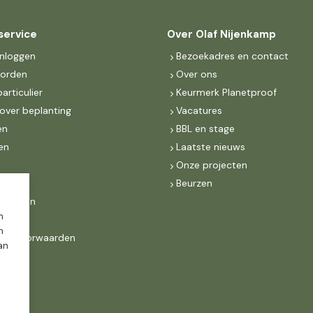
service
Over Olaf Nijenkamp
inloggen
Bezoekadres en contact
worden
Over ons
particulier
Keurmerk Planetproof
over beplanting
Vacatures
en
BBL en stage
en
Laatste nieuws
s
Onze projecten
MKB
Beurzen
d Groen
m
n
ne voorwaarden
dan