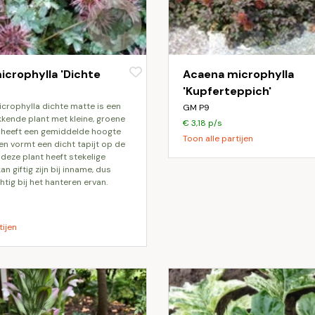
crophylla 'Dichte
Acaena microphylla
'Kupferteppich'
GM P9
ende plant met kleine, groene
€ 3,18 p/s
t heeft een gemiddelde hoogte
Toon alle partijen
en vormt een dicht tapijt op de
 deze plant heeft stekelige
an giftig zijn bij inname, dus
tig bij het hanteren ervan.
tijen