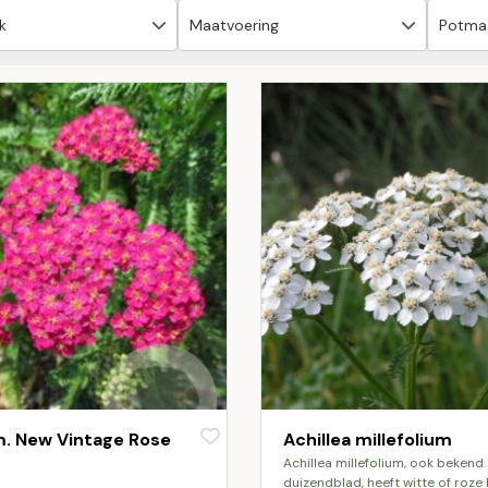
m. New Vintage Rose
Achillea millefolium
achillea millefolium, ook bekend als
duizendblad, heeft witte of roze