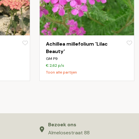
Achillea millefolium 'Lilac
Beauty'
GM P9
€ 2,62 p/s
Toon alle partijen
Bezoek ons
Almelosestraat 88