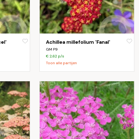
el'
Achillea millefolium 'Fanal'
GM P9
€ 2,62 p/s
Toon alle partijen