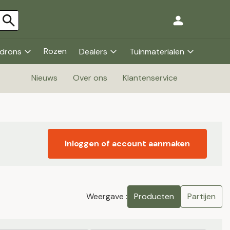
Rozen
drons
Dealers
Tuinmaterialen
Nieuws
Over ons
Klantenservice
Inloggen of account aanmaken
Weergave :
Producten
Partijen