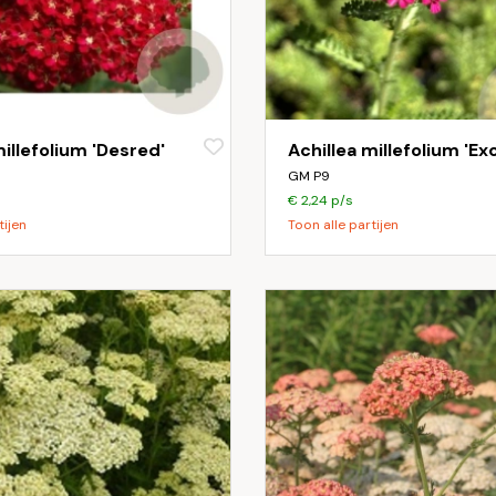
millefolium 'Desred'
Achillea millefolium 'Exc
GM P9
€ 2,24 p/s
tijen
Toon alle partijen