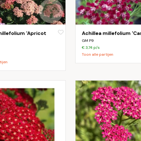
millefolium 'Apricot
Achillea millefolium 'Cas
GM P9
€ 3,74 p/s
Toon alle partijen
tijen