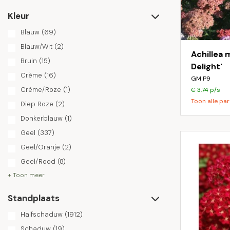
Kleur
Blauw
(69)
Blauw/Wit
(2)
Achillea 
Bruin
(15)
Delight'
Crème
(16)
GM P9
Crème/Roze
(1)
€ 3,74 p/s
Toon alle par
Diep Roze
(2)
Donkerblauw
(1)
Geel
(337)
Geel/Oranje
(2)
Geel/Rood
(8)
+ Toon meer
Standplaats
Halfschaduw
(1912)
Schaduw
(19)