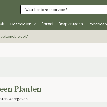
uit
Bonsai
Bosplantsoen
Bloembollen
Rhododen
g volgende week
"
een Planten
cten weergaven