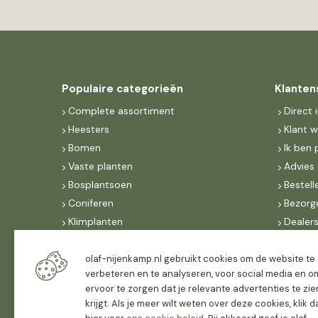
Populaire categorieën
Klanten
Complete assortiment
Direct 
Heesters
Klant 
Bomen
Ik ben 
Vaste planten
Advies 
Bosplantsoen
Bestell
Coniferen
Bezorg
Klimplanten
Dealer
Fruit
Suite 
Dak, lei- & vormbomen
IncoNe
olaf-nijenkamp.nl gebruikt cookies om de website te
verbeteren en te analyseren, voor social media en o
Dealers
FAQ
ervoor te zorgen dat je relevante advertenties te zie
Algeme
krijgt. Als je meer wilt weten over deze cookies, klik 