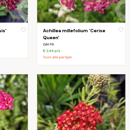
is'
Achillea millefolium 'Cerise
Queen'
GM P9
€ 2,44 p/s
Toon alle partijen