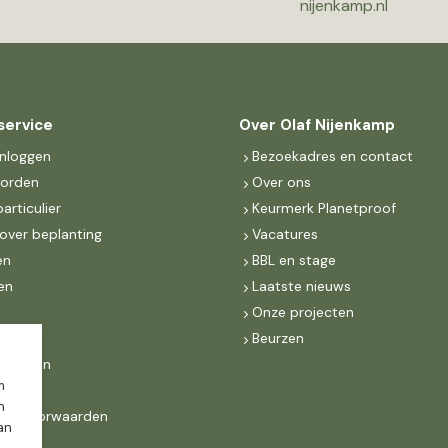
nijenkamp.nl
service
Over Olaf Nijenkamp
inloggen
Bezoekadres en contact
worden
Over ons
particulier
Keurmerk Planetproof
over beplanting
Vacatures
en
BBL en stage
en
Laatste nieuws
s
Onze projecten
MKB
Beurzen
d Groen
m
n
ne voorwaarden
dan