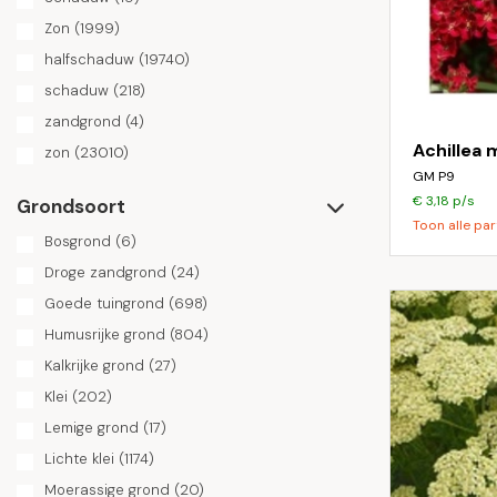
Zon
(1999)
halfschaduw
(19740)
schaduw
(218)
zandgrond
(4)
Achillea 
zon
(23010)
GM P9
€ 3,18 p/s
Grondsoort
Toon alle par
Bosgrond
(6)
Droge zandgrond
(24)
Goede tuingrond
(698)
Humusrijke grond
(804)
Kalkrijke grond
(27)
Klei
(202)
Lemige grond
(17)
Lichte klei
(1174)
Moerassige grond
(20)