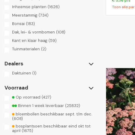
€ 5,58 p/s
Inheemse planten
(1626)
Toon alle par
Meerstammig
(734)
Bonsai
(183)
Dak, lei- & vormbomen
(108)
Kant en klaar haag
(59)
Tuinmaterialen
(2)
Dealers
Daktuinen
(1)
Voorraad
Op voorraad
(427)
Binnen 1 week leverbaar
(25832)
bloembollen beschikbaar sept. t/m dec.
(608)
bosplantsoen beschikbaar eind okt tot
april
(1675)