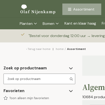
Assortiment
Kant en klaar haag
Fr
Planten
Bomen
"
Bestel voor donderdag 12:00 uur → leverin
Terug naar
home
home
/
Assortiment
Zoek op productnaam
Algem
Favorieten
10684 produ
Toon alleen mijn favorieten