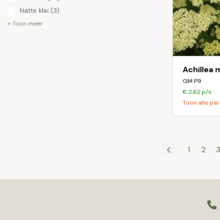
Natte klei
(3)
+ Toon meer
Achillea 
GM P9
€ 2,62 p/s
Toon alle par
1
2