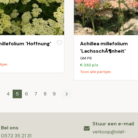
millefolium 'Hoffnung'
Achillea millefolium
'LachsschÃ¶nheit'
GM P9
tijen
€ 3,82 p/s
Toon alle partijen
3
4
5
6
7
8
9
Stuur een e-mail
Bel ons
verkoop@olaf-
0572 35 21 31