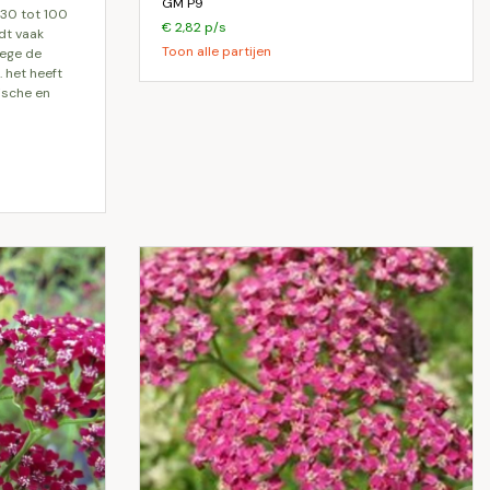
GM P9
 30 tot 100
€ 2,82 p/s
rdt vaak
Toon alle partijen
wege de
 het heeft
ische en