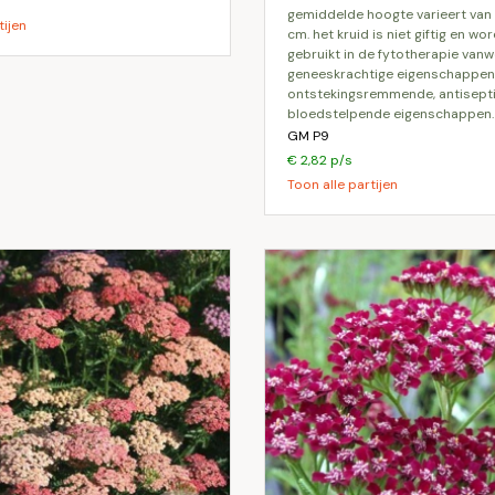
gemiddelde hoogte varieert van
tijen
cm. het kruid is niet giftig en wo
gebruikt in de fytotherapie van
geneeskrachtige eigenschappen.
ontstekingsremmende, antisept
bloedstelpende eigenschappen.
GM P9
€ 2,82 p/s
Toon alle partijen