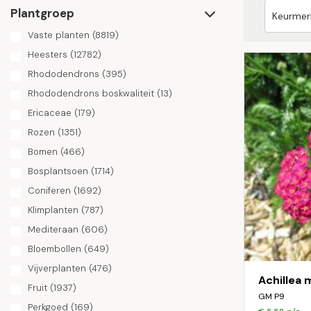
Plantgroep
Vaste planten
(8819)
Heesters
(12782)
Rhododendrons
(395)
Rhododendrons boskwaliteit
(13)
Ericaceae
(179)
Rozen
(1351)
Bomen
(466)
Bosplantsoen
(1714)
Coniferen
(1692)
Klimplanten
(787)
Mediteraan
(606)
Bloembollen
(649)
Vijverplanten
(476)
Achillea 
Fruit
(1937)
GM P9
Perkgoed
(169)