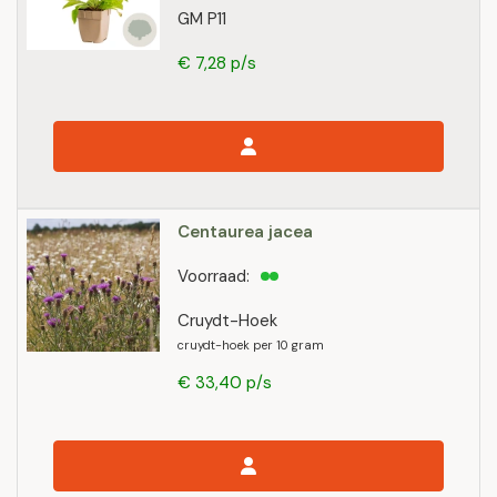
GM P11
€ 7,28 p/s
Centaurea jacea
Voorraad:
Cruydt-Hoek
cruydt-hoek per 10 gram
€ 33,40 p/s