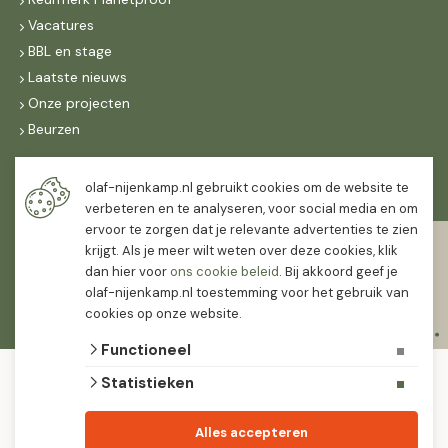
Vacatures
BBL en stage
Laatste nieuws
Onze projecten
Beurzen
Maandag t/m vrijdag
olaf-nijenkamp.nl gebruikt cookies om de website te
07:30
-
16:30
verbeteren en te analyseren, voor social media en om
ervoor te zorgen dat je relevante advertenties te zien
Zaterdag
krijgt. Als je meer wilt weten over deze cookies, klik
07:30
-
12:00
dan hier voor
ons cookie beleid
. Bij akkoord geef je
olaf-nijenkamp.nl toestemming voor het gebruik van
cookies op onze website.
Functioneel
© 2026 Olaf Nijenkamp Tuinplanten Groothandel
Statistieken
algemene voorwaarden
privacy verklaring
Olaf Nijenkamp tuinplanten is PlanetProof gecertificeerd 12021. We werken met
Alles accepteren
leveranciers die leveren met keurmerk.