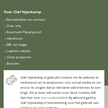
Over Olaf Nijenkamp
Bezoekadres en contact
Over ons
Keurmerk Planetproof
Vacatures
BBL en stage
Laatste nieuws
Onze projecten
Beurzen
Maandag t/m vrijdag
olaf-nijenkamp.nl gebruikt cookies om de website te
07:30
-
16:30
verbeteren en te analyseren, voor social media en om
ervoor te zorgen dat je relevante advertenties te zien
Zaterdag
krijgt. Als je meer wilt weten over deze cookies, klik
07:30
-
12:00
dan hier voor
ons cookie beleid
. Bij akkoord geef je
olaf-nijenkamp.nl toestemming voor het gebruik van
cookies op onze website.