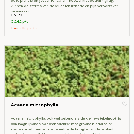
deze plant is ongeveer 10-20 cm. hoewel niet dodelijk giftig,
kunnen de stekels van de vruchten irritatie en pijn veroorzaken
bij aanraking.
GM P9
€ 2,62 p/s
Toon alle partijen
Acaena microphylla
acaena microphylla, ook wel bekend als de kleine-stekelnoot, is
een laagblijvende bodembedekker met groene bladeren en
kleine, rode bloemen. de gemiddelde hoogte van deze plant