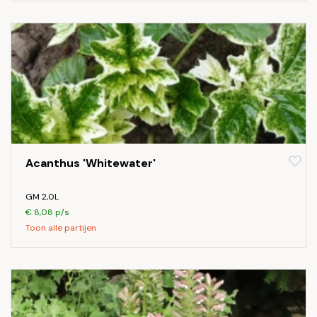
Acanthus 'Whitewater'
GM 2,0L
€ 8,08 p/s
Toon alle partijen