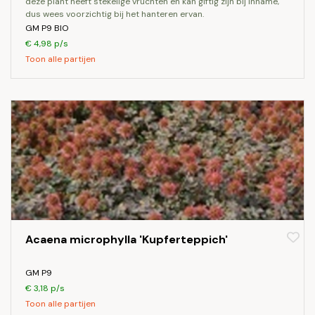
deze plant heeft stekelige vruchten en kan giftig zijn bij inname,
dus wees voorzichtig bij het hanteren ervan.
GM P9 BIO
€ 4,98 p/s
Toon alle partijen
Acaena microphylla 'Kupferteppich'
GM P9
€ 3,18 p/s
Toon alle partijen