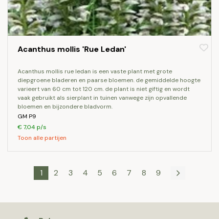
Acanthus mollis 'Rue Ledan'
acanthus mollis rue ledan is een vaste plant met grote
diepgroene bladeren en paarse bloemen. de gemiddelde hoogte
varieert van 60 cm tot 120 cm. de plant is niet giftig en wordt
vaak gebruikt als sierplant in tuinen vanwege zijn opvallende
bloemen en bijzondere bladvorm.
GM P9
€ 7,04 p/s
Toon alle partijen
1
2
3
4
5
6
7
8
9