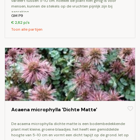
varieert tussen 5-10 cm. hoewel de plant niet giftig is voor
mensen, kunnen de stekels op de vruchten pijnlijk zijn bij
aanraking.
GM P9
€ 2,82 p/s
Toon alle partijen
Acaena microphylla 'Dichte Matte'
de acaena microphylla dichte matte is een bodembedekkende
plant met kleine, groene blaadjes. het heeft een gemiddelde
hoogte van 5-10 cm en vormt een dicht tapijt op de grond. let op