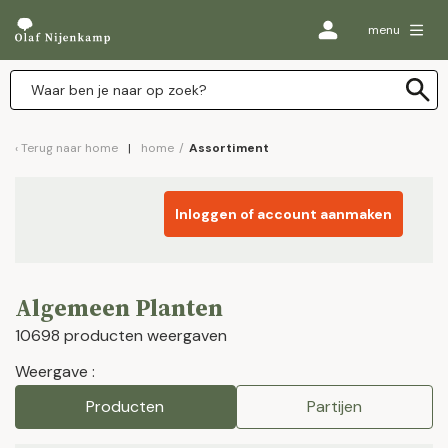
menu
Terug naar
home
home
/
Assortiment
Inloggen of account aanmaken
Algemeen Planten
10698 producten weergaven
Weergave :
Producten
Partijen