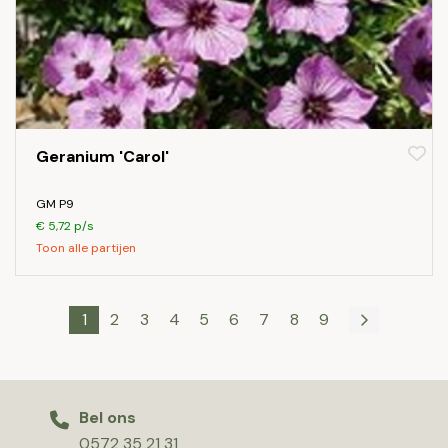
Geranium 'Carol'
GM P9
€ 5,72 p/s
Toon alle partijen
1
2
3
4
5
6
7
8
9
Bel ons
0572 35 21 31