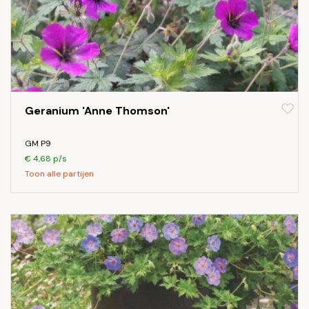
Geranium 'Anne Thomson'
GM P9
€ 4,68 p/s
Toon alle partijen