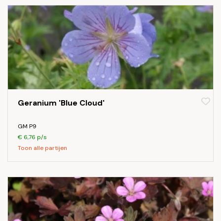
Geranium 'Blue Cloud'
GM P9
€ 6,76 p/s
Toon alle partijen