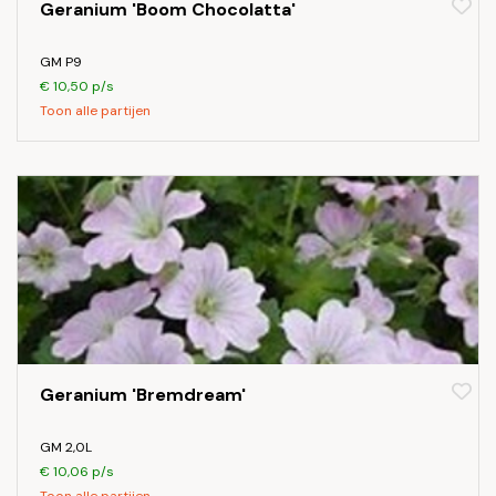
Geranium 'Boom Chocolatta'
GM P9
€ 10,50 p/s
Toon alle partijen
Geranium 'Bremdream'
GM 2,0L
€ 10,06 p/s