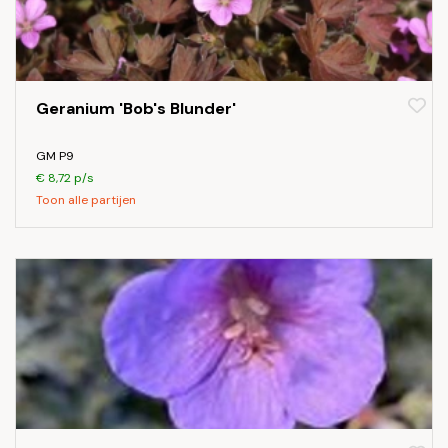
Geranium 'Bob's Blunder'
GM P9
€ 8,72 p/s
Toon alle partijen