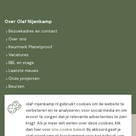
Over Olaf Nijenkamp
Bezoekadres en contact
Over ons
Keurmerk Planetproof
Vacatures
BBL en stage
Laatste nieuws
Onze projecten
Beurzen
Maandag t/m vrijdag
olaf-nijenkamp.nl gebruikt cookies om de website te
07:30
-
16:30
verbeteren en te analyseren, voor social media en om
ervoor te zorgen dat je relevante advertenties te zien
Zaterdag
krijgt. Als je meer wilt weten over deze cookies, klik
07:30
-
12:00
dan hier voor
ons cookie beleid
. Bij akkoord geef je
olaf-nijenkamp.nl toestemming voor het gebruik van