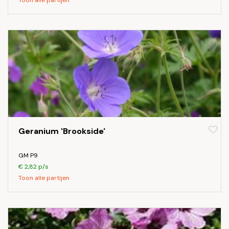
Toon alle partijen
Geranium 'Brookside'
GM P9
€ 2,82 p/s
Toon alle partijen