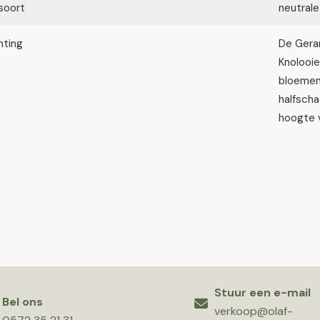
soort
neutrale
hting
De Gera
Knolooi
bloemen.
halfsch
hoogte 
Stuur een e-mail
Bel ons
verkoop@olaf-