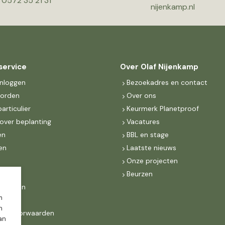
0572 35 21 31
nijenkamp.nl
service
Over Olaf Nijenkamp
inloggen
Bezoekadres en contact
worden
Over ons
particulier
Keurmerk Planetproof
over beplanting
Vacatures
en
BBL en stage
en
Laatste nieuws
s
Onze projecten
MKB
Beurzen
d Groen
m
n
ne voorwaarden
dan