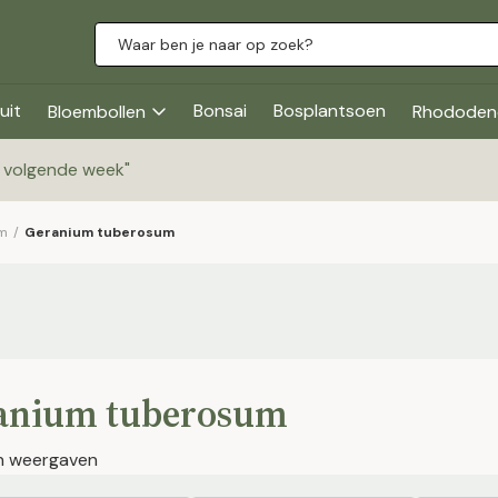
uit
Bonsai
Bosplantsoen
Bloembollen
Rhododen
g volgende week
"
m
/
Geranium tuberosum
anium tuberosum
en weergaven