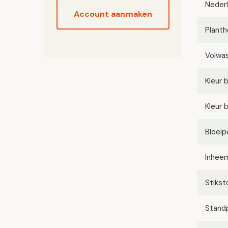
Neder
Account aanmaken
Planth
Volwa
Kleur 
Kleur 
Bloeip
Inhee
Stikst
Stand