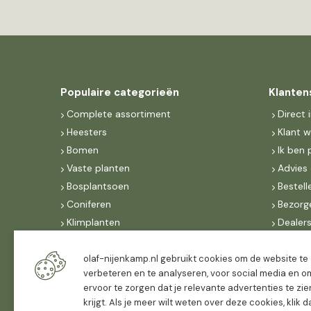
Populaire categorieën
Klanten
Complete assortiment
Direct 
Heesters
Klant 
Bomen
Ik ben 
Vaste planten
Advies 
Bosplantsoen
Bestell
Coniferen
Bezorg
Klimplanten
Dealer
Fruit
Suite 
Dak, lei- & vormbomen
IncoNe
olaf-nijenkamp.nl gebruikt cookies om de website te
verbeteren en te analyseren, voor social media en o
Dealers
FAQ
ervoor te zorgen dat je relevante advertenties te zie
Algeme
krijgt. Als je meer wilt weten over deze cookies, klik 