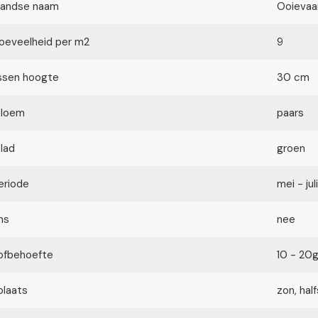
landse naam
Ooievaa
oeveelheid per m2
9
ssen hoogte
30 cm
bloem
paars
blad
groen
eriode
mei - juli
ms
nee
ofbehoefte
10 - 20
plaats
zon, ha