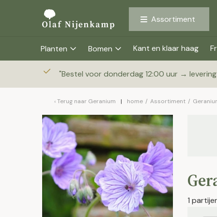
Assortiment
Kant en klaar haag
Fr
Planten
Bomen
"
Bestel voor donderdag 12:00 uur → leverin
Terug naar
Geranium
home
/
Assortiment
/
Geraniu
Ger
1 partij