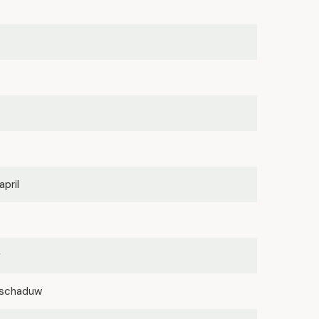
april
g
lfschaduw