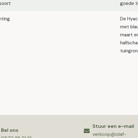
soort
goede tu
hting
De Hyaci
met bla
maart en
halfscha
tuingron
Stuur een e-mail
Bel ons
verkoop@olaf-