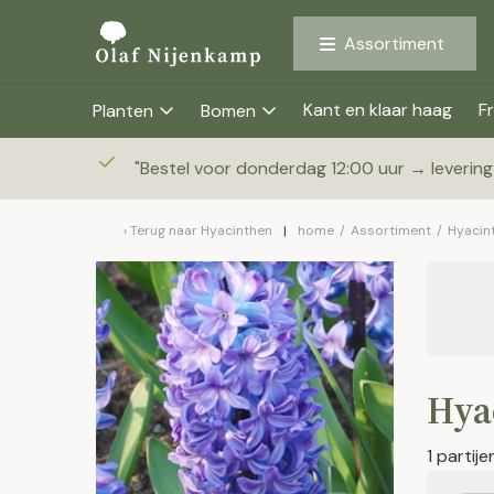
Assortiment
Kant en klaar haag
Fr
Planten
Bomen
"
Bestel voor donderdag 12:00 uur → leverin
Terug naar
Hyacinthen
home
/
Assortiment
/
Hyacin
Hya
1 partij