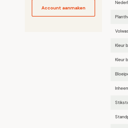
Neder
Account aanmaken
Planth
Volwa
Kleur 
Kleur 
Bloeip
Inhee
Stikst
Stand