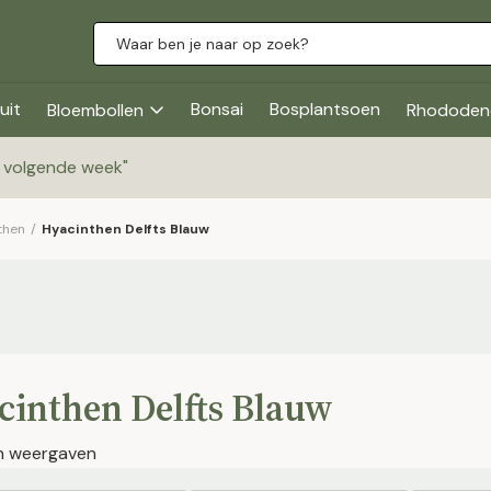
uit
Bonsai
Bosplantsoen
Bloembollen
Rhododen
g volgende week
"
then
/
Hyacinthen Delfts Blauw
cinthen Delfts Blauw
en weergaven