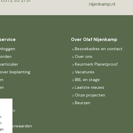
0572 35 21 31
nijenkamp.nl
service
Over Olaf Nijenkamp
inloggen
Bezoekadres en contact
worden
Over ons
particulier
Keurmerk Planetproof
over beplanting
Vacatures
en
BBL en stage
en
Laatste nieuws
s
Onze projecten
MKB
Beurzen
d Groen
m
n
ne voorwaarden
dan