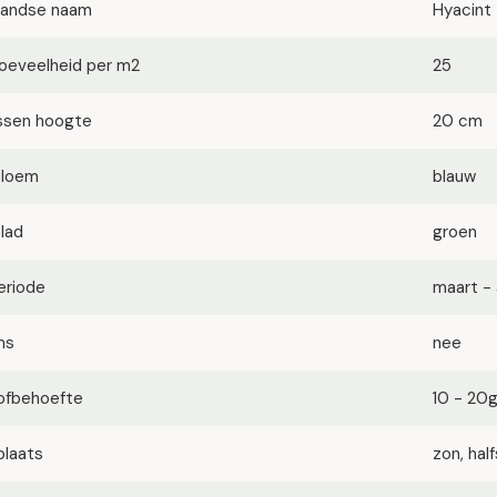
landse naam
Hyacint
oeveelheid per m2
25
ssen hoogte
20 cm
bloem
blauw
blad
groen
eriode
maart - 
ms
nee
ofbehoefte
10 - 20
plaats
zon, ha