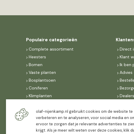
Populaire categorieën
Klanten
Complete assortiment
Direct 
Heesters
Klant 
Bomen
Ik ben 
Vaste planten
Advies 
Bosplantsoen
Bestell
Coniferen
Bezorg
Klimplanten
Dealer
Fruit
Suite 
Dak, lei- & vormbomen
IncoNe
olaf-nijenkamp.nl gebruikt cookies om de website te
verbeteren en te analyseren, voor social media en o
Dealers
FAQ
ervoor te zorgen dat je relevante advertenties te zie
Algeme
krijgt. Als je meer wilt weten over deze cookies, klik 