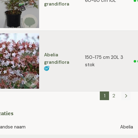
60-80 cm 10L
grandiflora
Abelia
150-175 cm 20L 3
grandiflora
stok
1
2
caties
landse naam
Abelia