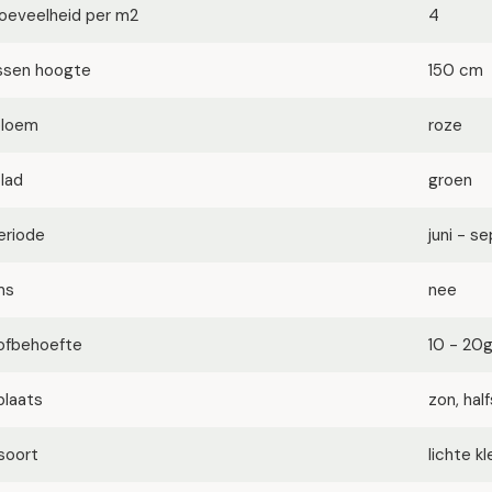
oeveelheid per m2
4
ssen hoogte
150 cm
bloem
roze
blad
groen
eriode
juni - s
ms
nee
ofbehoefte
10 - 20
plaats
zon, ha
soort
lichte k