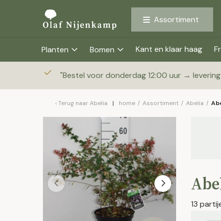
Assortiment
Kant en klaar haag
Fr
Planten
Bomen
"
Bestel voor donderdag 12:00 uur → leverin
Terug naar
Abelia
home
/
Assortiment
/
Abelia
/
Abe
Abel
13 parti