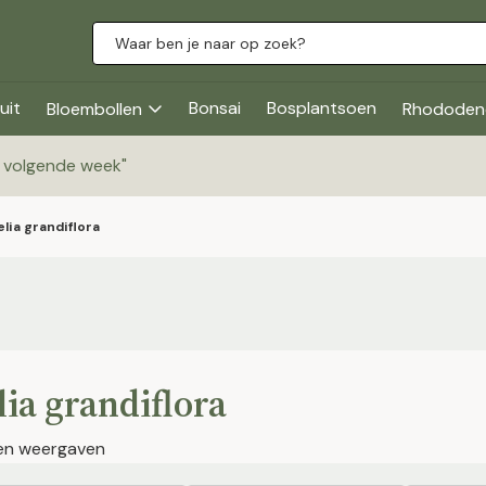
uit
Bonsai
Bosplantsoen
Bloembollen
Rhododen
g volgende week
"
lia grandiflora
ia grandiflora
jen weergaven