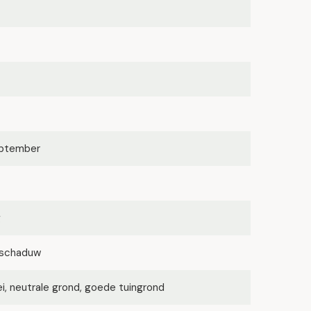
eptember
g
lfschaduw
lei, neutrale grond, goede tuingrond