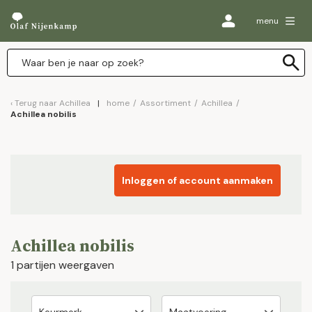
menu
Terug naar
Achillea
home
/
Assortiment
/
Achillea
/
Achillea nobilis
Inloggen of account aanmaken
Achillea nobilis
1 partijen weergaven