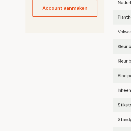
Neder
Account aanmaken
Planth
Volwa
Kleur 
Kleur 
Bloeip
Inhee
Stikst
Stand