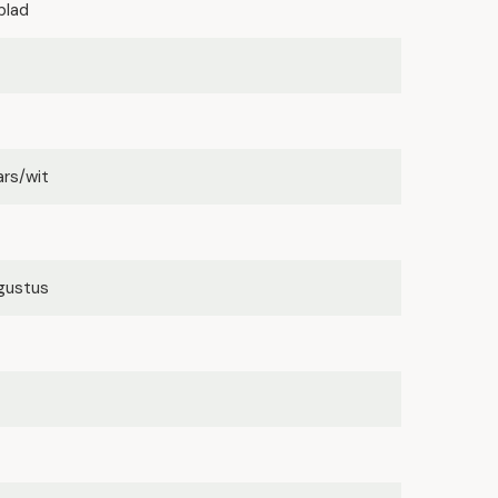
blad
ars/wit
ugustus