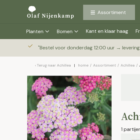
Assortiment
Kant en klaar haag
Fr
Planten
Bomen
"
Bestel voor donderdag 12:00 uur → leverin
Terug naar
Achillea
home
/
Assortiment
/
Achillea
/
Achi
1 partij