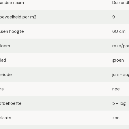
landse naam
Duizend
oeveelheid per m2
9
ssen hoogte
60 cm
bloem
roze/pa
blad
groen
eriode
juni - a
ms
nee
ofbehoefte
5 - 15g
plaats
zon