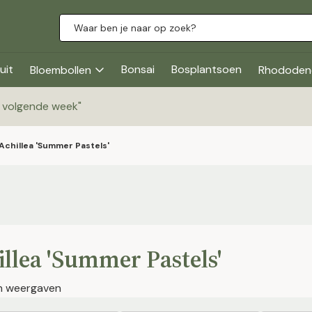
uit
Bonsai
Bosplantsoen
Bloembollen
Rhododen
g volgende week
"
Achillea 'Summer Pastels'
llea 'Summer Pastels'
en weergaven