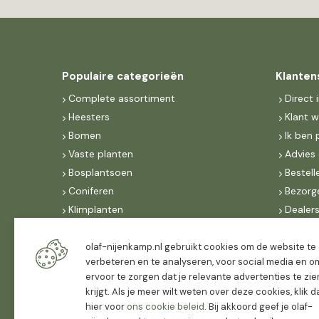
Populaire categorieën
Klanten
Complete assortiment
Direct 
Heesters
Klant 
Bomen
Ik ben 
Vaste planten
Advies 
Bosplantsoen
Bestell
Coniferen
Bezorg
Klimplanten
Dealer
Fruit
Suite 
Dak, lei- & vormbomen
IncoNe
olaf-nijenkamp.nl gebruikt cookies om de website te
verbeteren en te analyseren, voor social media en o
Dealers
FAQ
ervoor te zorgen dat je relevante advertenties te zie
Algeme
krijgt. Als je meer wilt weten over deze cookies, klik 
hier voor
ons cookie beleid
. Bij akkoord geef je olaf-