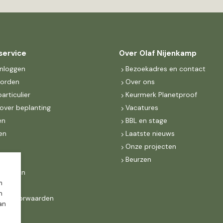
service
Over Olaf Nijenkamp
inloggen
Bezoekadres en contact
worden
Over ons
particulier
Keurmerk Planetproof
over beplanting
Vacatures
en
BBL en stage
en
Laatste nieuws
s
Onze projecten
MKB
Beurzen
d Groen
m
n
ne voorwaarden
dan