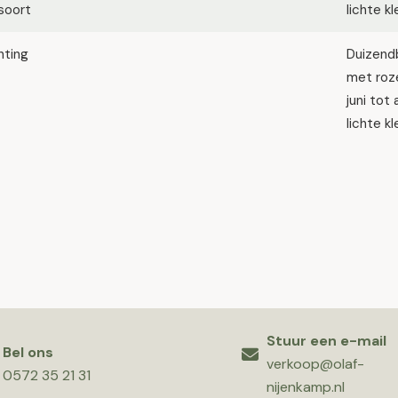
soort
lichte k
hting
Duizendb
met roze
juni tot
lichte k
Stuur een e-mail
Bel ons
verkoop@olaf-
0572 35 21 31
nijenkamp.nl