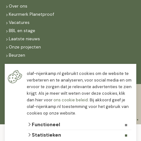
Over ons
Keurmerk Planetproof
Vacatures
BBL en stage
Laatste nieuws
Onze projecten
Beurzen
Maandag t/m vrijdag
olaf-nijenkamp.nl gebruikt cookies om de website te
07:30
-
16:30
verbeteren en te analyseren, voor social media en om
ervoor te zorgen dat je relevante advertenties te zien
Zaterdag
krijgt. Als je meer wilt weten over deze cookies, klik
07:30
-
12:00
dan hier voor
ons cookie beleid
. Bij akkoord geef je
olaf-nijenkamp.nl toestemming voor het gebruik van
cookies op onze website.
Functioneel
© 2026 Olaf Nijenkamp Tuinplanten Groothandel
Statistieken
algemene voorwaarden