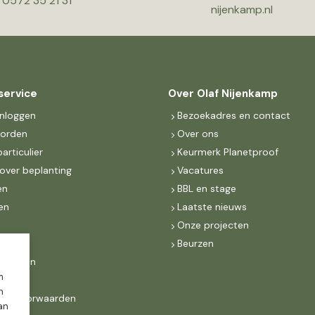
0572 35 21 31
nijenkamp.nl
service
Over Olaf Nijenkamp
inloggen
Bezoekadres en contact
worden
Over ons
particulier
Keurmerk Planetproof
over beplanting
Vacatures
en
BBL en stage
en
Laatste nieuws
s
Onze projecten
MKB
Beurzen
d Groen
m
n
ne voorwaarden
dan