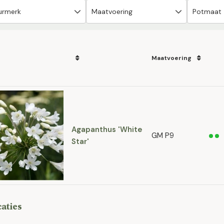
Maatvoering
Agapanthus 'White
GM P9
Star'
caties