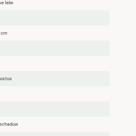
e lelie
 cm
ugustus
g
lfschaduw