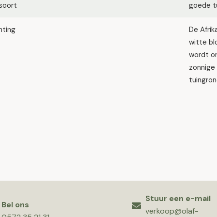
soort
goede tu
hting
De Afrik
witte b
wordt o
zonnige
tuingron
Stuur een e-mail
Bel ons
verkoop@olaf-