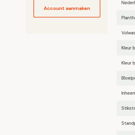
Neder
Account aanmaken
Planth
Volwa
Kleur 
Kleur 
Bloeip
Inhee
Stikst
Stand