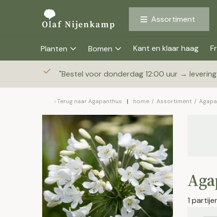
Assortiment
Kant en klaar haag
Fr
Planten
Bomen
"
Bestel voor donderdag 12:00 uur → leverin
Terug naar
Agapanthus
home
/
Assortiment
/
Agapa
Aga
1 partij