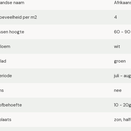
landse naam
Afrikaans
oeveelheid per m2
4
ssen hoogte
60 - 90
bloem
wit
blad
groen
eriode
juli - a
ms
nee
ofbehoefte
10 - 20
plaats
zon, ha