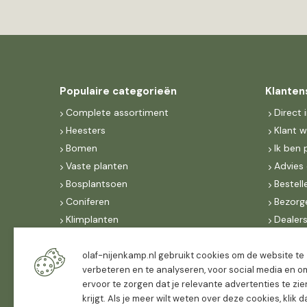
Populaire categorieën
Klanten
Complete assortiment
Direct 
Heesters
Klant 
Bomen
Ik ben 
Vaste planten
Advies 
Bosplantsoen
Bestell
Coniferen
Bezorg
Klimplanten
Dealer
Fruit
Suite 
Dak, lei- & vormbomen
IncoNe
olaf-nijenkamp.nl gebruikt cookies om de website te
verbeteren en te analyseren, voor social media en o
Dealers
FAQ
ervoor te zorgen dat je relevante advertenties te zie
Algeme
krijgt. Als je meer wilt weten over deze cookies, klik 