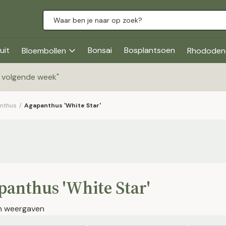
uit
Bonsai
Bosplantsoen
Bloembollen
Rhododen
g volgende week
"
nthus
/
Agapanthus 'White Star'
panthus 'White Star'
en weergaven