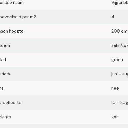
landse naam
Vijgenbl
oeveelheid per m2
4
ssen hoogte
200 cm
bloem
zalm/ro
blad
groen
eriode
juni - a
ms
nee
ofbehoefte
10 - 20
plaats
zon