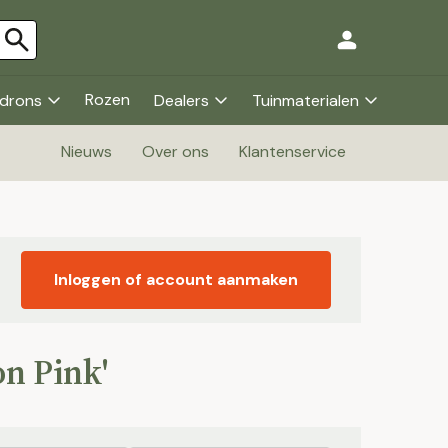
Rozen
drons
Dealers
Tuinmaterialen
Nieuws
Over ons
Klantenservice
Inloggen of account aanmaken
on Pink'