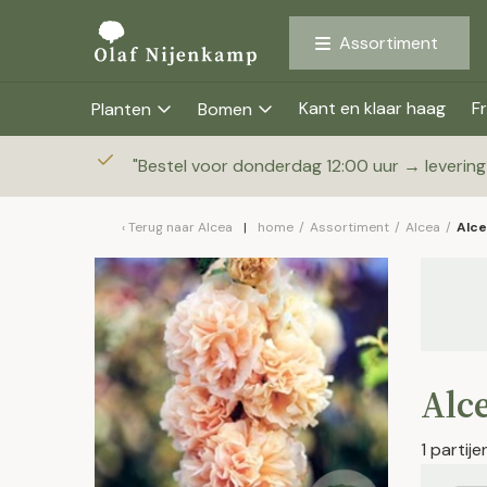
Assortiment
Kant en klaar haag
Fr
Planten
Bomen
"
Bestel voor donderdag 12:00 uur → leverin
Terug naar
Alcea
home
/
Assortiment
/
Alcea
/
Alce
Alce
1 partij