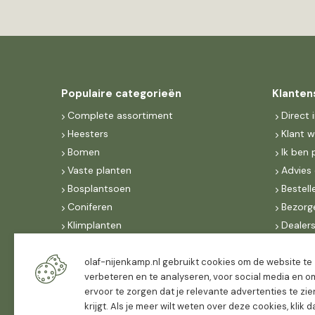
Populaire categorieën
Klanten
Complete assortiment
Direct 
Heesters
Klant 
Bomen
Ik ben 
Vaste planten
Advies 
Bosplantsoen
Bestell
Coniferen
Bezorg
Klimplanten
Dealer
Fruit
Suite 
Dak, lei- & vormbomen
IncoNe
olaf-nijenkamp.nl gebruikt cookies om de website te
verbeteren en te analyseren, voor social media en o
Dealers
FAQ
ervoor te zorgen dat je relevante advertenties te zie
Algeme
krijgt. Als je meer wilt weten over deze cookies, klik 