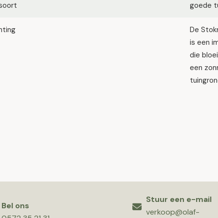
soort
goede tu
hting
De Stokr
is een 
die bloe
een zonn
tuingro
Stuur een e-mail
Bel ons
verkoop@olaf-