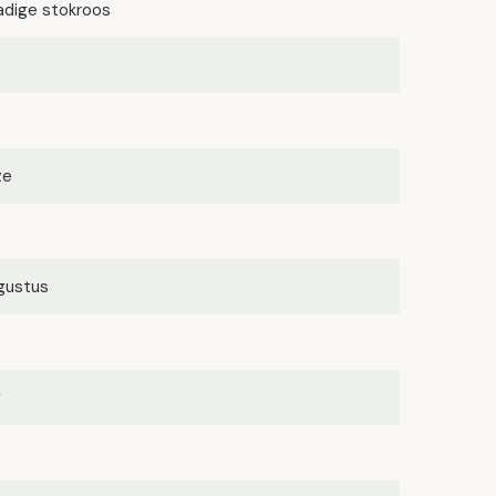
adige stokroos
ze
ugustus
g