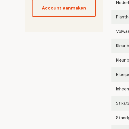
Neder
Account aanmaken
Planth
Volwa
Kleur 
Kleur 
Bloeip
Inhee
Stikst
Stand