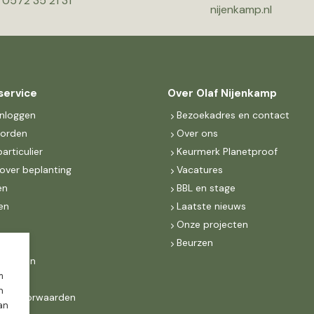
0572 35 21 31
nijenkamp.nl
service
Over Olaf Nijenkamp
inloggen
Bezoekadres en contact
worden
Over ons
particulier
Keurmerk Planetproof
over beplanting
Vacatures
en
BBL en stage
en
Laatste nieuws
s
Onze projecten
MKB
Beurzen
d Groen
m
n
ne voorwaarden
dan