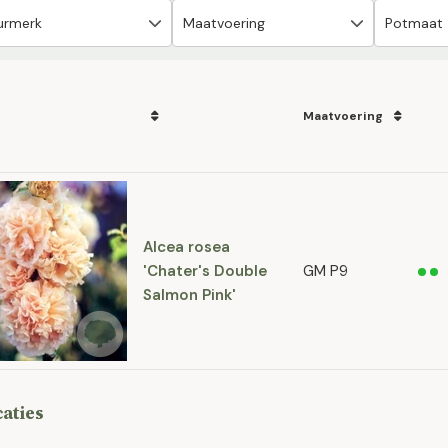
Maatvoering
Alcea rosea
'Chater's Double
GM P9
Salmon Pink'
caties