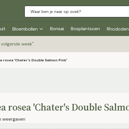
uit
Bonsai
Bosplantsoen
Bloembollen
Rhododen
g volgende week
"
a rosea 'Chater's Double Salmon Pink'
a rosea 'Chater's Double Salm
en weergaven