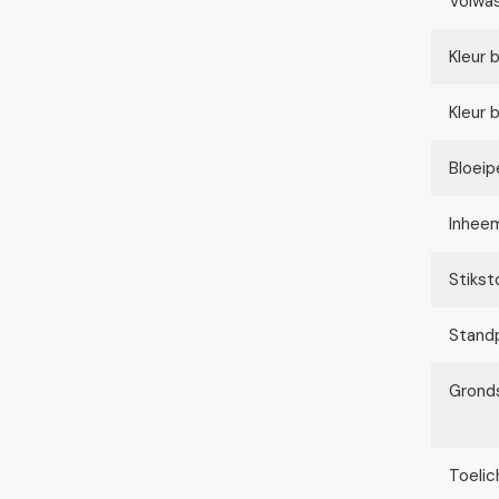
Volwa
Kleur 
Kleur 
Bloeip
Inhee
Stikst
Stand
Grond
Toelic