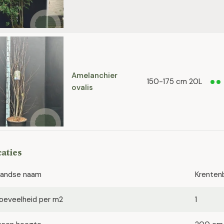
Amelanchier
150-175 cm 20L
ovalis
caties
landse naam
Krenten
oeveelheid per m2
1