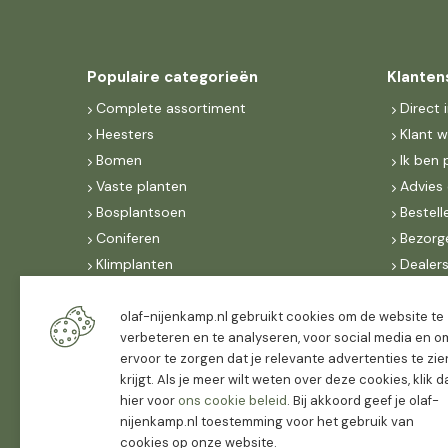
Populaire categorieën
Klanten
Complete assortiment
Direct 
Heesters
Klant 
Bomen
Ik ben 
Vaste planten
Advies 
Bosplantsoen
Bestell
Coniferen
Bezorg
Klimplanten
Dealer
Fruit
Suite 
Dak, lei- & vormbomen
IncoNe
olaf-nijenkamp.nl gebruikt cookies om de website te
verbeteren en te analyseren, voor social media en o
Dealers
FAQ
ervoor te zorgen dat je relevante advertenties te zie
Algeme
krijgt. Als je meer wilt weten over deze cookies, klik 
hier voor
ons cookie beleid
. Bij akkoord geef je olaf-
nijenkamp.nl toestemming voor het gebruik van
cookies op onze website.