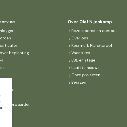
service
Over Olaf Nijenkamp
inloggen
Bezoekadres en contact
worden
Over ons
particulier
Keurmerk Planetproof
over beplanting
Vacatures
en
BBL en stage
en
Laatste nieuws
s
Onze projecten
MKB
Beurzen
d Groen
m
n
ne voorwaarden
dan