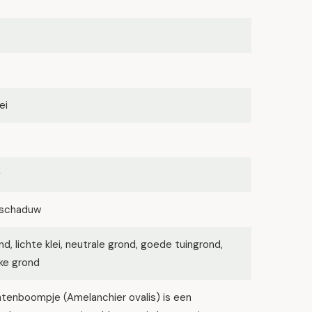
ei
g
lfschaduw
d, lichte klei, neutrale grond, goede tuingrond,
ke grond
tenboompje (Amelanchier ovalis) is een