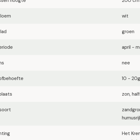
ssen hoogte
200 cm
bloem
wit
blad
groen
eriode
april - m
ms
nee
ofbehoefte
10 - 20
plaats
zon, ha
soort
zandgron
humusrij
hting
Het Kren