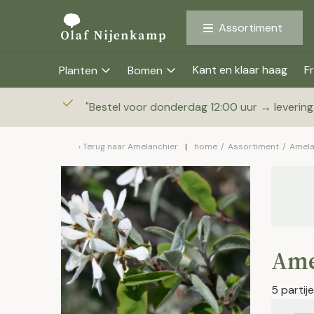
Assortiment
Kant en klaar haag
Fr
Planten
Bomen
"
Bestel voor donderdag 12:00 uur → leverin
Terug naar
Amelanchier
home
/
Assortiment
/
Amela
Ame
5 parti