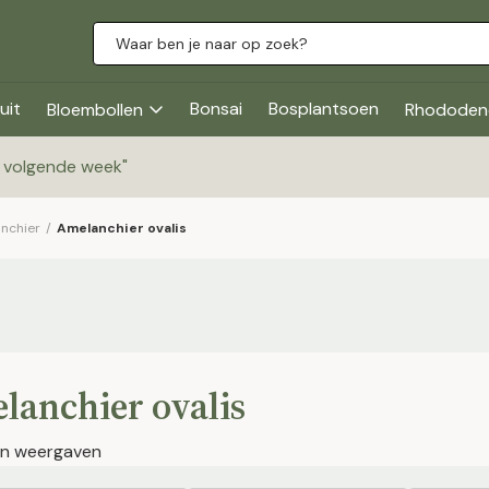
uit
Bonsai
Bosplantsoen
Bloembollen
Rhododen
g volgende week
"
nchier
/
Amelanchier ovalis
lanchier ovalis
jen weergaven