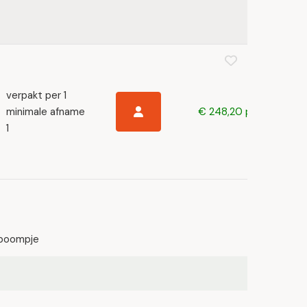
verpakt per 1
minimale afname
€ 248,20 p/s
1
boompje