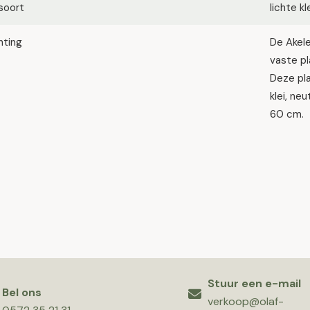
soort
lichte k
hting
De Akele
vaste pl
Deze pla
klei, ne
60 cm.
Stuur een e-mail
Bel ons
verkoop@olaf-