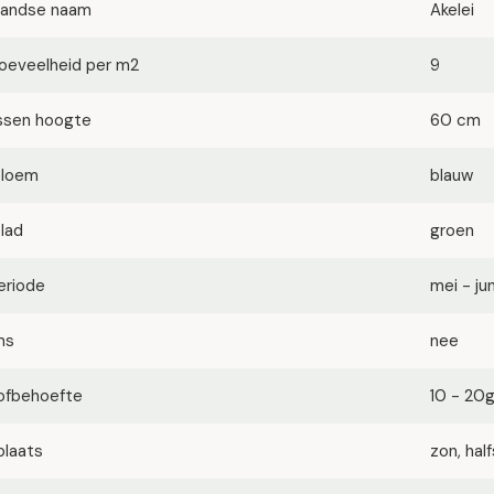
landse naam
Akelei
oeveelheid per m2
9
ssen hoogte
60 cm
bloem
blauw
blad
groen
eriode
mei - jun
ms
nee
ofbehoefte
10 - 20
plaats
zon, ha