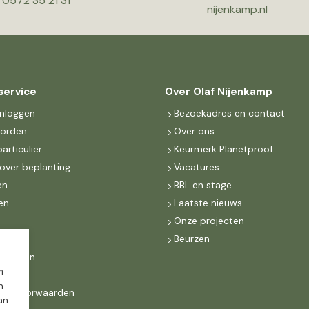
0572 35 21 31
nijenkamp.nl
service
Over Olaf Nijenkamp
inloggen
Bezoekadres en contact
worden
Over ons
particulier
Keurmerk Planetproof
over beplanting
Vacatures
en
BBL en stage
en
Laatste nieuws
s
Onze projecten
MKB
Beurzen
d Groen
m
n
ne voorwaarden
dan