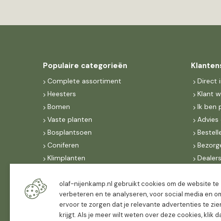
Populaire categorieën
Klanten
Complete assortiment
Direct 
Heesters
Klant 
Bomen
Ik ben 
Vaste planten
Advies 
Bosplantsoen
Bestell
Coniferen
Bezorg
Klimplanten
Dealer
Fruit
Suite 
Dak, lei- & vormbomen
IncoNe
olaf-nijenkamp.nl gebruikt cookies om de website te
verbeteren en te analyseren, voor social media en o
Dealers
FAQ
ervoor te zorgen dat je relevante advertenties te zie
Algeme
krijgt. Als je meer wilt weten over deze cookies, klik 