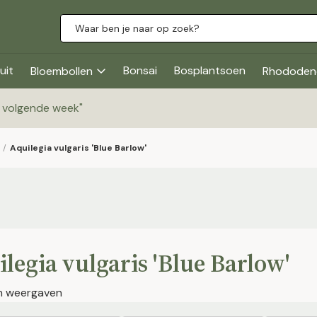
uit
Bonsai
Bosplantsoen
Bloembollen
Rhododen
g volgende week
"
/
Aquilegia vulgaris 'Blue Barlow'
legia vulgaris 'Blue Barlow'
en weergaven