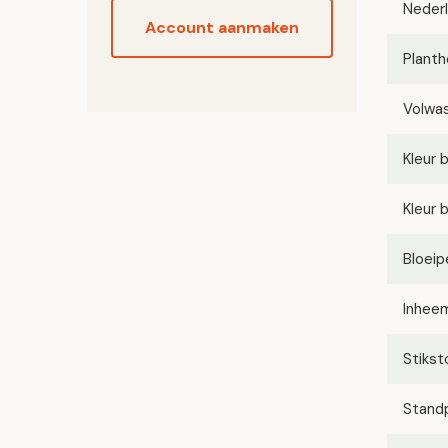
Neder
Account aanmaken
Planth
Volwa
Kleur 
Kleur 
Bloeip
Inhee
Stikst
Stand