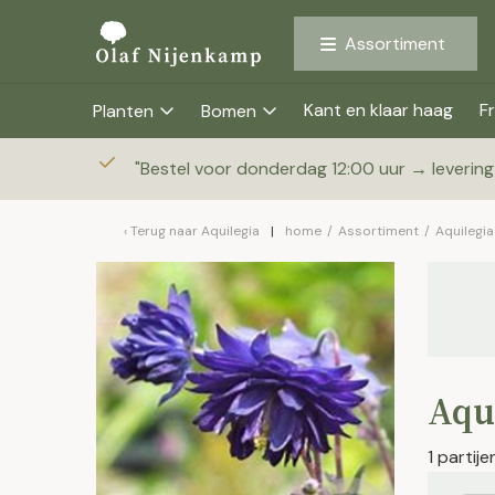
Assortiment
Kant en klaar haag
Fr
Planten
Bomen
"
Bestel voor donderdag 12:00 uur → leverin
Terug naar
Aquilegia
home
/
Assortiment
/
Aquilegia
Aqui
1 partij