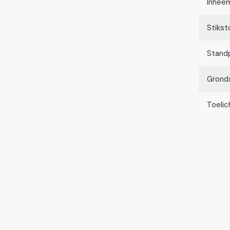
Inhee
Stikst
Stand
Grond
Toelic