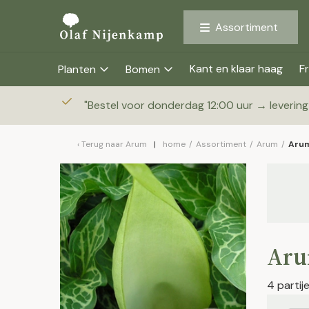
Assortiment
Kant en klaar haag
Fr
Planten
Bomen
"
Bestel voor donderdag 12:00 uur → leverin
Terug naar
Arum
home
/
Assortiment
/
Arum
/
Aru
Aru
4 parti