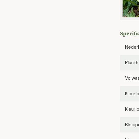
Specifi
Neder
Planth
Volwa
Kleur 
Kleur 
Bloeip