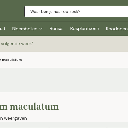
uit
Bonsai
Bosplantsoen
Bloembollen
Rhododen
g volgende week
"
m maculatum
m maculatum
jen weergaven