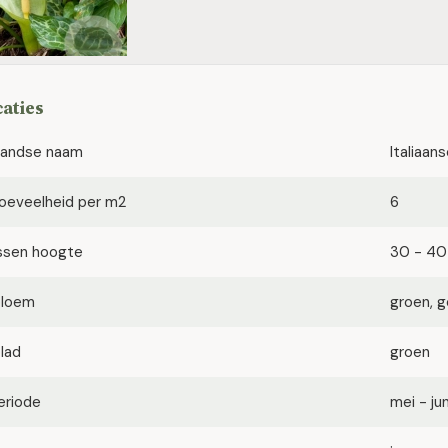
caties
landse naam
Italiaan
oeveelheid per m2
6
ssen hoogte
30 - 4
bloem
groen, g
blad
groen
eriode
mei - jun