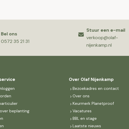
Stuur een e-mail
Bel ons
verkoop@olaf-
0572 35 21 31
nijenkamp.nl
service
Over Olaf Nijenkamp
inloggen
Bezoekadres en contact
worden
Over ons
particulier
Keurmerk Planetproof
over beplanting
Vacatures
en
BBL en stage
en
Laatste nieuws