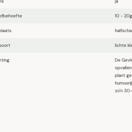
ms
ja
ofbehoefte
10 - 20
plaats
halfsch
soort
lichte k
hting
De Gevl
opvalle
plant ge
humusrij
zo'n 30