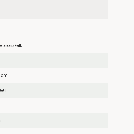
se aronskelk
0 cm
eel
i