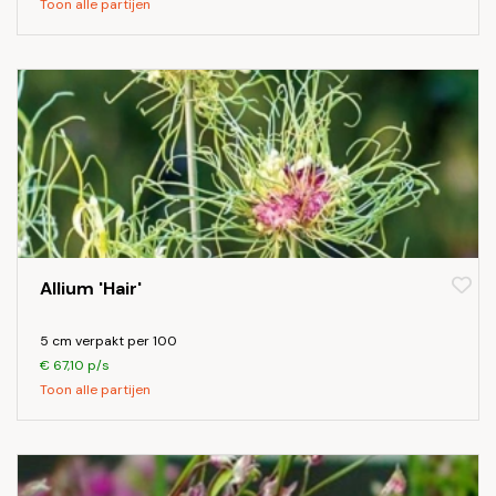
Toon alle partijen
Allium 'Hair'
5 cm verpakt per 100
€ 67,10 p/s
Toon alle partijen