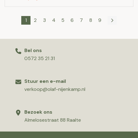
1
2
3
4
5
6
7
8
9
Bel ons
0572 35 21 31
Stuur een e-mail
verkoop@olaf-nijenkamp.nl
Bezoek ons
Almelosestraat 88 Raalte