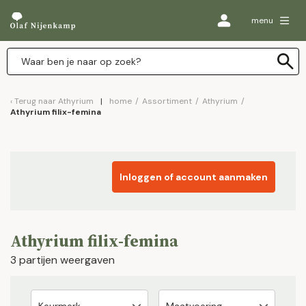
menu
Terug naar
Athyrium
home
/
Assortiment
/
Athyrium
/
Athyrium filix-femina
Inloggen of account aanmaken
Athyrium filix-femina
3 partijen weergaven