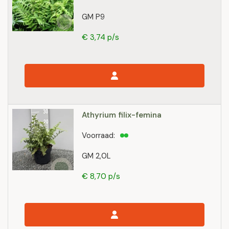
GM P9
€ 3,74 p/s
Athyrium filix-femina
Voorraad:
GM 2,0L
€ 8,70 p/s