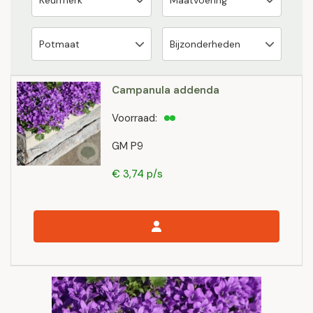
Campanula addenda
Voorraad:
GM P9
€ 3,74 p/s