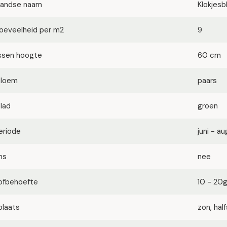
landse naam
Klokjes
oeveelheid per m2
9
ssen hoogte
60 cm
bloem
paars
blad
groen
eriode
juni - a
ms
nee
ofbehoefte
10 - 20
plaats
zon, ha