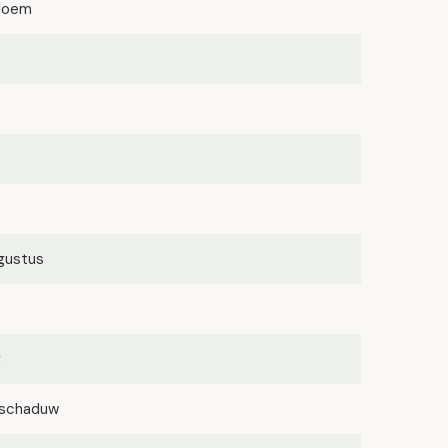
bloem
ugustus
g
lfschaduw