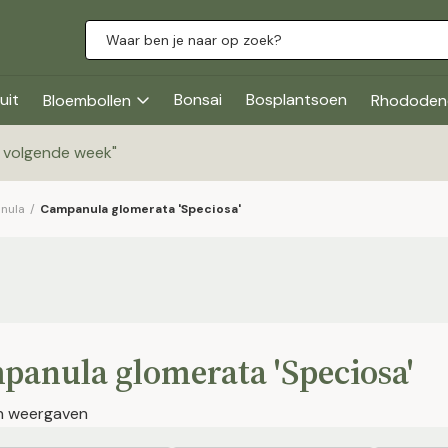
uit
Bonsai
Bosplantsoen
Bloembollen
Rhododen
g volgende week
"
nula
/
Campanula glomerata 'Speciosa'
panula glomerata 'Speciosa'
en weergaven