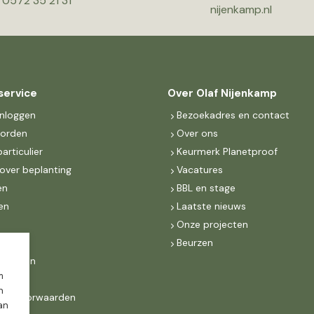
0572 35 21 31
nijenkamp.nl
service
Over Olaf Nijenkamp
inloggen
Bezoekadres en contact
worden
Over ons
particulier
Keurmerk Planetproof
over beplanting
Vacatures
en
BBL en stage
en
Laatste nieuws
s
Onze projecten
MKB
Beurzen
d Groen
m
n
ne voorwaarden
dan