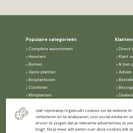
Populaire categorieën
Klanten
Complete assortiment
Direct 
Heesters
Klant 
Bomen
Ik ben 
Vaste planten
Advies 
Bosplantsoen
Bestell
Coniferen
Bezorg
Klimplanten
Dealer
Fruit
Suite 
Dak, lei- & vormbomen
IncoNe
olaf-nijenkamp.nl gebruikt cookies om de website te
verbeteren en te analyseren, voor social media en o
Dealers
FAQ
ervoor te zorgen dat je relevante advertenties te zie
Algeme
krijgt. Als je meer wilt weten over deze cookies, klik 