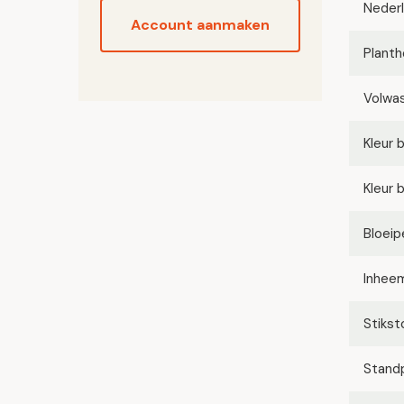
Neder
Account aanmaken
Planth
Volwa
Kleur 
Kleur 
Bloeip
Inhee
Stikst
Stand