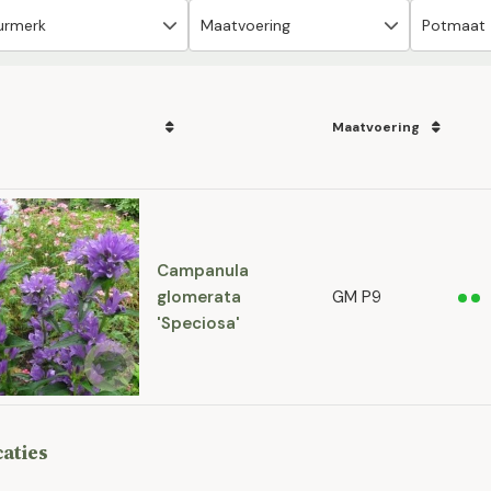
Maatvoering
Campanula
glomerata
GM P9
'Speciosa'
caties