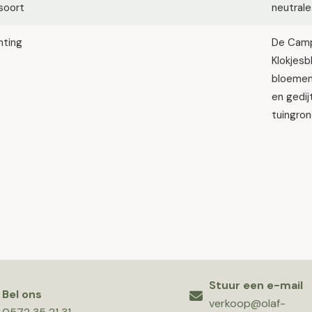
soort
neutrale
hting
De Campa
Klokjesb
bloemen
en gedij
tuingro
Stuur een e-mail
Bel ons
verkoop@olaf-