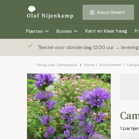
Assortiment
Kant en klaar haag
Fr
Planten
Bomen
"
Bestel voor donderdag 12:00 uur → leverin
Terug naar
Campanula
home
/
Assortiment
/
Campa
Cam
1 partij