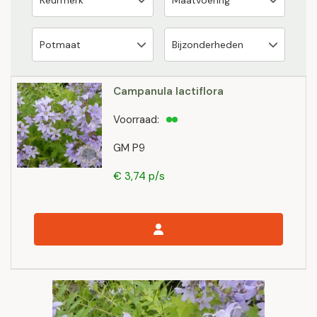
Campanula lactiflora
Voorraad:
GM P9
€ 3,74 p/s