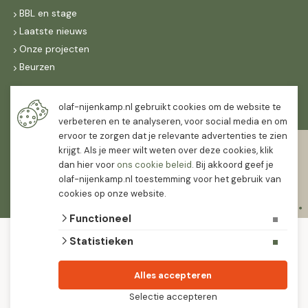
BBL en stage
Laatste nieuws
Onze projecten
Beurzen
Maandag t/m vrijdag
olaf-nijenkamp.nl gebruikt cookies om de website te
07:30
-
16:30
verbeteren en te analyseren, voor social media en om
ervoor te zorgen dat je relevante advertenties te zien
Zaterdag
krijgt. Als je meer wilt weten over deze cookies, klik
07:30
-
12:00
dan hier voor
ons cookie beleid
. Bij akkoord geef je
olaf-nijenkamp.nl toestemming voor het gebruik van
cookies op onze website.
Functioneel
© 2026 Olaf Nijenkamp Tuinplanten Groothandel
Statistieken
algemene voorwaarden
privacy verklaring
Olaf Nijenkamp tuinplanten is PlanetProof gecertificeerd 12021. We werken met
Alles accepteren
leveranciers die leveren met keurmerk.
Selectie accepteren