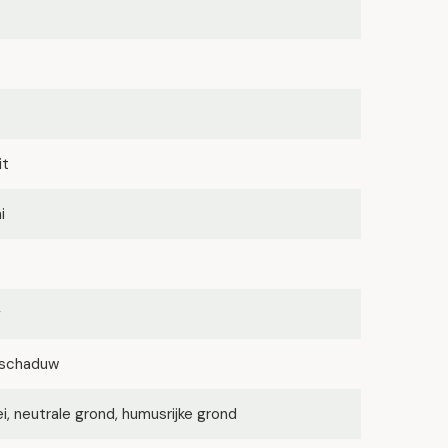
it
i
g
lfschaduw
lei, neutrale grond, humusrijke grond