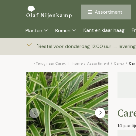
Assortiment
Kant en klaar haag
Fr
Planten
Bomen
"
Bestel voor donderdag 12:00 uur → leverin
Terug naar
Carex
home
/
Assortiment
/
Carex
/
Car
Car
14 parti