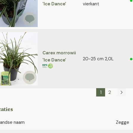
'Ice Dance'
vierkant
Carex morrowii
20-25 cm 2,0L
'Ice Dance'
1
2
caties
landse naam
Zegge