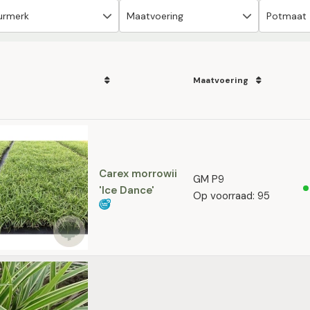
Maatvoering
Carex morrowii
GM P9
'Ice Dance'
Op voorraad: 95