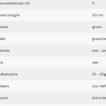
oeveelheid per m2
9
ssen hoogte
30 cm
bloem
groen
blad
groen/w
eriode
mei - jun
ms
nee
ofbehoefte
10 - 20
plaats
zon, ha
soort
lichte k