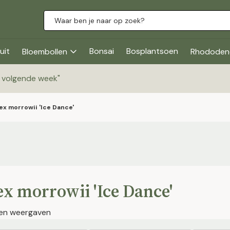
uit
Bonsai
Bosplantsoen
Bloembollen
Rhododen
g volgende week
"
ex morrowii 'Ice Dance'
ex morrowii 'Ice Dance'
jen weergaven