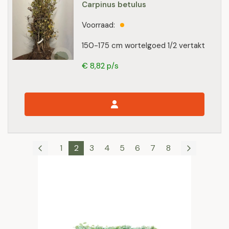
Carpinus betulus
Voorraad:
150-175 cm wortelgoed 1/2 vertakt
€ 8,82 p/s
1
2
3
4
5
6
7
8