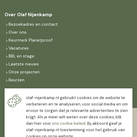
Over Olaf Nijenkamp
Bezoekadres en contact
Over ons
Keurmerk Planetproof
Vacatures
BBL en stage
Laatste nieuws
Onze projecten
Beurzen
Maandag t/m vrijdag
olaf-nijenkamp.nl gebruikt cookies om de website te
07:30
-
16:30
verbeteren en te analyseren, voor social media en om
ervoor te zorgen dat je relevante advertenties te zien
Zaterdag
krijgt. Als je meer wilt weten over deze cookies, klik
07:30
-
12:00
dan hier voor
ons cookie beleid
. Bij akkoord geef je
olaf-nijenkamp.nl toestemming voor het gebruik van
cookies op onze website.