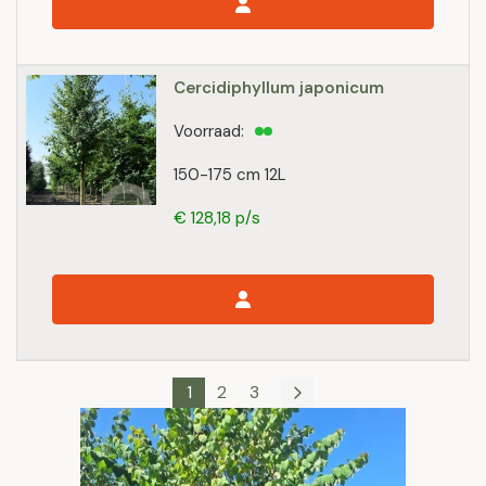
Cercidiphyllum japonicum
Voorraad:
150-175 cm 12L
€ 128,18 p/s
1
2
3