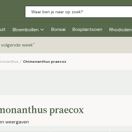
uit
Bonsai
Bosplantsoen
Bloembollen
Rhododen
g volgende week
"
monanthus
/
Chimonanthus praecox
monanthus praecox
jen weergaven