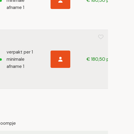
minimale
€ 180,50 p/s
afname 1
verpakt per 1
minimale
€ 180,50 p/s
afname 1
boompje