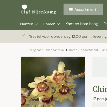
Assortiment
Kant en klaar haag
Fr
Planten
Bomen
"
Bestel voor donderdag 12:00 uur → leverin
Terug naar
Chimonanthus
home
/
Assortiment
/
Chi
Chi
17 parti