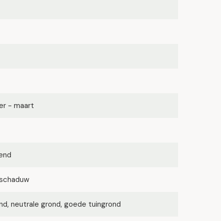
r - maart
kend
lfschaduw
d, neutrale grond, goede tuingrond