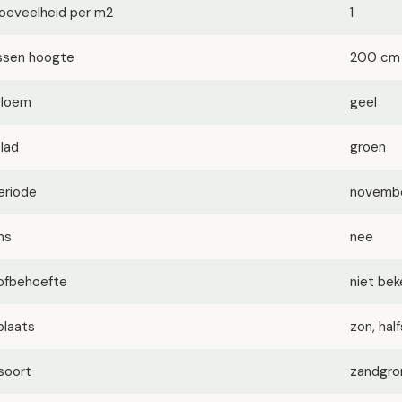
oeveelheid per m2
1
ssen hoogte
200 cm
bloem
geel
blad
groen
eriode
novembe
ms
nee
ofbehoefte
niet be
plaats
zon, ha
soort
zandgron