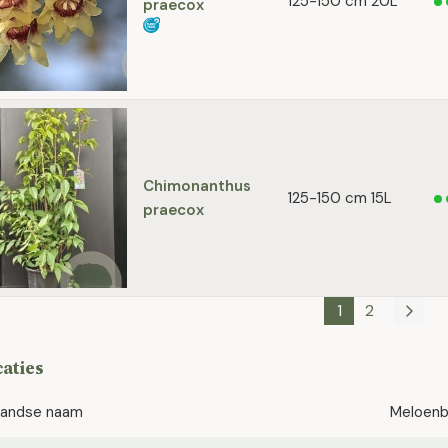
125-150 cm 20L
praecox
Chimonanthus
125-150 cm 15L
praecox
1
2
caties
landse naam
Meloen