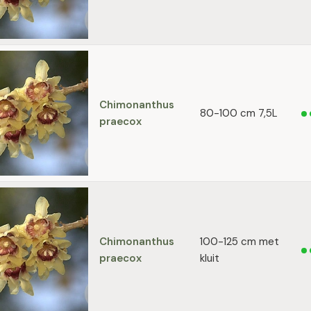
Chimonanthus
80-100 cm 7,5L
praecox
Chimonanthus
100-125 cm met
praecox
kluit