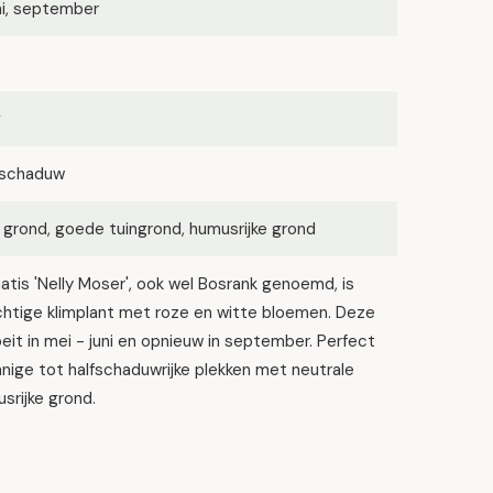
ni, september
g
lfschaduw
 grond, goede tuingrond, humusrijke grond
tis 'Nelly Moser', ook wel Bosrank genoemd, is
chtige klimplant met roze en witte bloemen. Deze
oeit in mei - juni en opnieuw in september. Perfect
nige tot halfschaduwrijke plekken met neutrale
srijke grond.