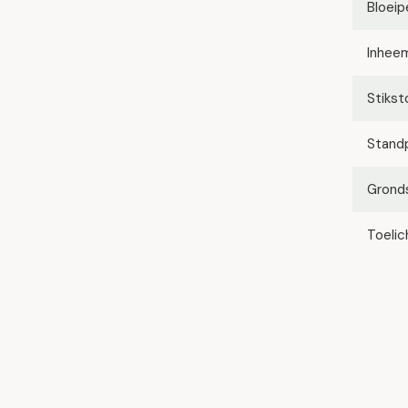
Bloeip
Inhee
Stikst
Stand
Grond
Toelic