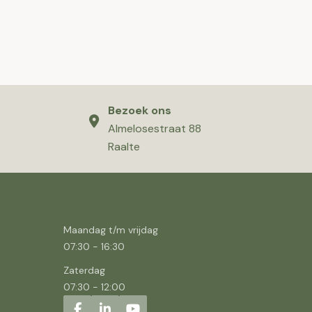
Bezoek ons
Almelosestraat 88
Raalte
Maandag t/m vrijdag
07:30
-
16:30
Zaterdag
07:30
-
12:00