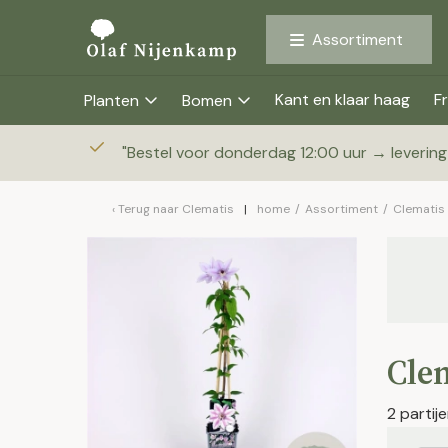
Assortiment
Kant en klaar haag
Fr
Planten
Bomen
"
Bestel voor donderdag 12:00 uur → leverin
Terug naar
Clematis
home
/
Assortiment
/
Clematis
Clem
2 parti