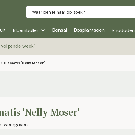
uit
Bonsai
Bosplantsoen
Bloembollen
Rhododen
g volgende week
"
/
Clematis 'Nelly Moser'
atis 'Nelly Moser'
jen weergaven