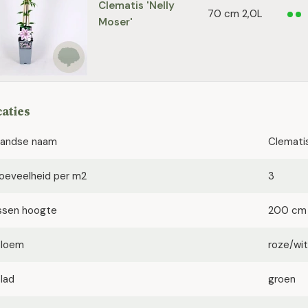
Clematis 'Nelly
70 cm 2,0L
Moser'
caties
landse naam
Clemati
oeveelheid per m2
3
ssen hoogte
200 cm
bloem
roze/wit
blad
groen