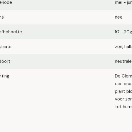
eriode
mei - ju
ms
nee
ofbehoefte
10 - 20
plaats
zon, ha
soort
neutrale
hting
De Clema
een pra
plant bl
voor zon
tot humu