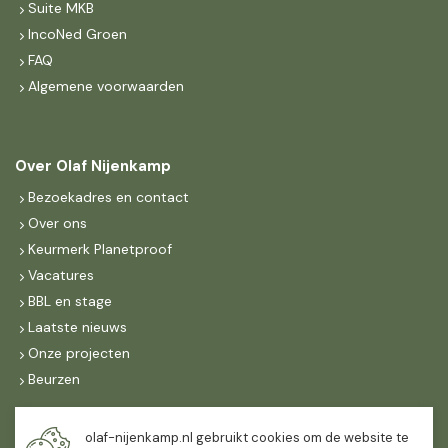
Suite MKB
IncoNed Groen
FAQ
Algemene voorwaarden
Over Olaf Nijenkamp
Bezoekadres en contact
Over ons
Keurmerk Planetproof
Vacatures
BBL en stage
Laatste nieuws
Onze projecten
Beurzen
Maandag t/m vrijdag
olaf-nijenkamp.nl gebruikt cookies om de website te