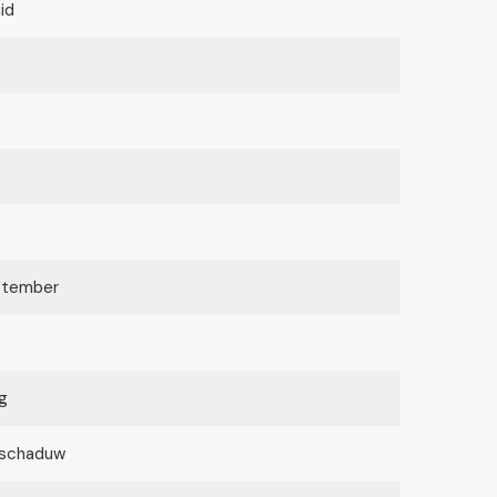
id
eptember
g
lfschaduw