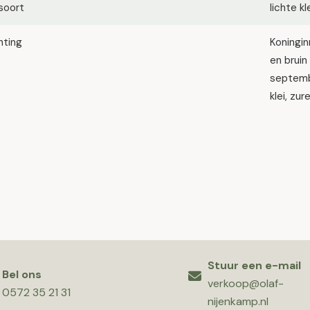
soort
lichte k
hting
Koningin
en bruin
septembe
klei, zur
Stuur een e-mail
Bel ons
verkoop@olaf-
0572 35 21 31
nijenkamp.nl