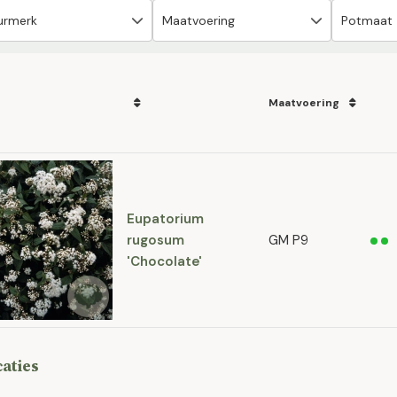
Maatvoering
Eupatorium
rugosum
GM P9
'Chocolate'
caties