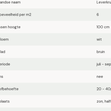
landse naam
Leverkru
oeveelheid per m2
6
ssen hoogte
100 cm
bloem
wit
blad
bruin
eriode
juli - s
ms
nee
ofbehoefte
20 - 40
plaats
zon, ha