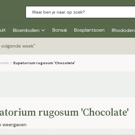
uit
Bonsai
Bosplantsoen
Bloembollen
Rhododen
g volgende week
"
orium
/
Eupatorium rugosum 'Chocolate'
atorium rugosum 'Chocolate'
en weergaven