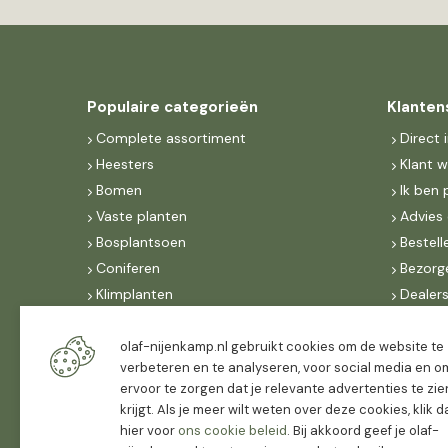
Populaire categorieën
Klanten
Complete assortiment
Direct 
Heesters
Klant 
Bomen
Ik ben 
Vaste planten
Advies 
Bosplantsoen
Bestell
Coniferen
Bezorg
Klimplanten
Dealer
Fruit
Suite 
Dak, lei- & vormbomen
IncoNe
olaf-nijenkamp.nl gebruikt cookies om de website te
verbeteren en te analyseren, voor social media en o
Dealers
FAQ
ervoor te zorgen dat je relevante advertenties te zie
Algeme
krijgt. Als je meer wilt weten over deze cookies, klik 
hier voor
ons cookie beleid
. Bij akkoord geef je olaf-