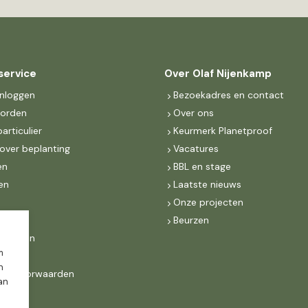
service
Over Olaf Nijenkamp
inloggen
Bezoekadres en contact
worden
Over ons
particulier
Keurmerk Planetproof
over beplanting
Vacatures
en
BBL en stage
en
Laatste nieuws
s
Onze projecten
MKB
Beurzen
d Groen
m
n
ne voorwaarden
dan