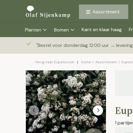
Assortiment
Kant en klaar haag
Fr
Planten
Bomen
"
Bestel voor donderdag 12:00 uur → leverin
Terug naar
Eupatorium
home
/
Assortiment
/
Eupat
Eup
1 partij