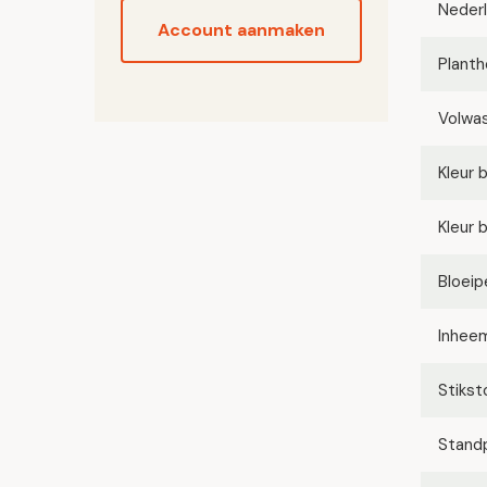
Neder
Account aanmaken
Planth
Volwa
Kleur 
Kleur 
Bloeip
Inhee
Stikst
Stand